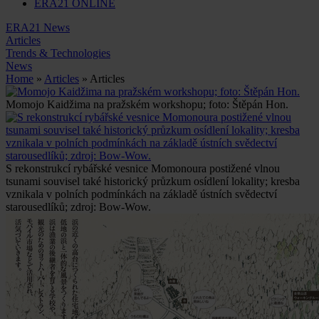
ERA21 ONLINE
ERA21 News
Articles
Trends & Technologies
News
Home
»
Articles
» Articles
Momojo Kaidžima na pražském workshopu; foto: Štěpán Hon.
S rekonstrukcí rybářské vesnice Momonoura postižené vlnou
tsunami souvisel také historický průzkum osídlení lokality; kresba
vznikala v polních podmínkách na základě ústních svědectví
starousedlíků; zdroj: Bow-Wow.