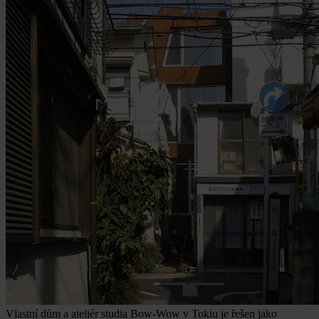
Vlastní dům a ateliér studia Bow-Wow v Tokiu je řešen jako