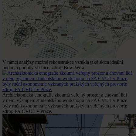
V rámci analýzy možné rekonstrukce vznikla také skica ideální
budoucí podoby vesnice; zdroj: Bow-Wow.
Architektonická etnografie zkoumá veřejný prostor a chování lidí
v něm; výstupem studentského workshopu na FA ČVUT v Praze
byly ruční axonometrie vybraných pražských veřejných prostorů;
zdroj: FA ČVUT v Praze.