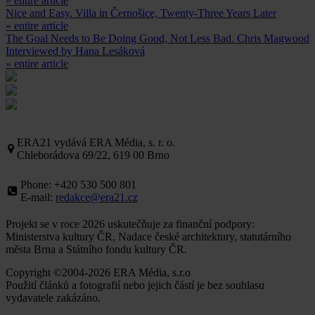
» entire article
Nice and Easy. Villa in Černošice, Twenty-Three Years Later
» entire article
The Goal Needs to Be Doing Good, Not Less Bad. Chris Magwood
Interviewed by Hana Lesáková
» entire article
ERA21 vydává ERA Média, s. r. o.
Chleborádova 69/22, 619 00 Brno
Phone: +420 530 500 801
E-mail:
redakce@era21.cz
Projekt se v roce 2026 uskutečňuje za finanční podpory:
Ministerstva kultury ČR, Nadace české architektury, statutárního
města Brna a Státního fondu kultury ČR.
Copyright ©2004-2026 ERA Média, s.r.o
Použití článků a fotografií nebo jejich částí je bez souhlasu
vydavatele zakázáno.