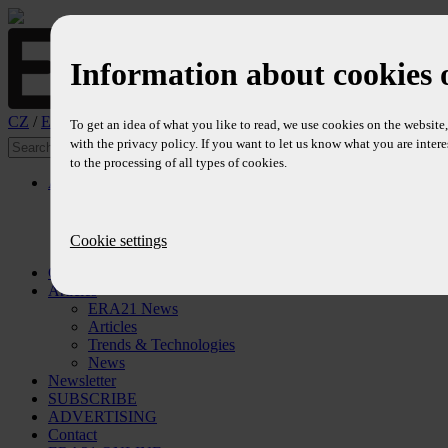
Information about cookies 
CZ
/
EN
To get an idea of what you like to read, we use cookies on the websit
with the privacy policy. If you want to let us know what you are intere
to the processing of all types of cookies.
About
Profile
Editors
Editorial Board
Cookie settings
References
Contents
Articles
ERA21 News
Articles
Trends & Technologies
News
Newsletter
SUBSCRIBE
ADVERTISING
Contact