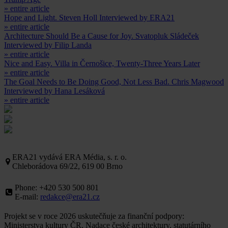
» entire article
Hope and Light. Steven Holl Interviewed by ERA21
» entire article
Architecture Should Be a Cause for Joy. Svatopluk Sládeček
Interviewed by Filip Landa
» entire article
Nice and Easy. Villa in Černošice, Twenty-Three Years Later
» entire article
The Goal Needs to Be Doing Good, Not Less Bad. Chris Magwood
Interviewed by Hana Lesáková
» entire article
ERA21 vydává ERA Média, s. r. o.
Chleborádova 69/22, 619 00 Brno
Phone: +420 530 500 801
E-mail:
redakce@era21.cz
Projekt se v roce 2026 uskutečňuje za finanční podpory:
Ministerstva kultury ČR, Nadace české architektury, statutárního