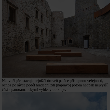
Nádvoří představuje nejnižší úroveň paláce přístupnou veřejnosti,
ochoz po lávce podél hradební zdi (napravo) potom naopak nejvyšší
část s panoramatickými výhledy do kraje.