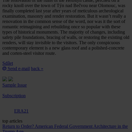
The renovation of the ruins of the Helfštýn castle, perched on a
rocky knoll over the town of Týn nad Bečvou near Olomouc, was
finally completed last year after years of meticulous archeological
examination, masonry and render restoration. But it wasn’t really a
renovation in the common sense of the word, nor was it the sort of
romantic reimagining and rebuilding once so popular with these
types of historical monuments. The majority of changes, including
safety pile foundations, bracing of walls, or restoring the existing old
renders, will stay invisible to the visitors. The only conspicuous
contemporary element is a new glass roof and a polished-concrete
and corten-steel visitor route.
Sdílet
Send e-mail
back »
Sample Issue
Subscription
ERA21
top articles
Return to Order? American Federal Government Architecture in the
Trump Age