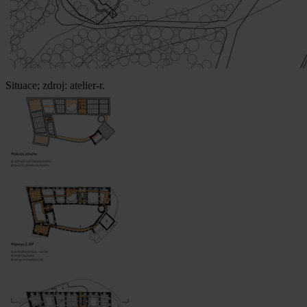
Situace; zdroj: atelier-r.