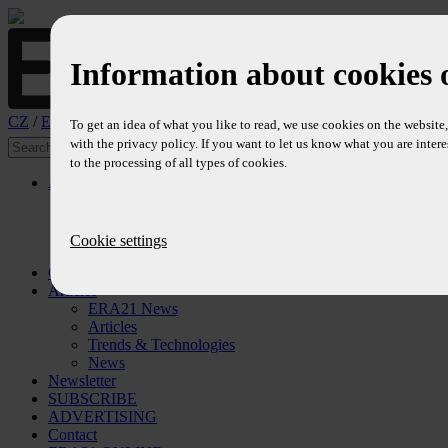
Information about cookies 
CZ
/
EN
To get an idea of what you like to read, we use cookies on the websit
with the privacy policy. If you want to let us know what you are intere
to the processing of all types of cookies.
About
Profile
Editors
Editorial Board
Cookie settings
References
Contents
Articles
ERA21 News
Articles
Trends & Technologies
News
Newsletter
SUBSCRIBE
ADVERTISING
Contact