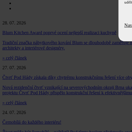
uděl
28. 07. 2026
Nas
Blum Kitchen Award poprvé ocení nejlepší realizaci kuchyně
Tradiční značka nábytkového kování Blum se dlouhodobě zaměřuje n
architekty a interiérové designéry.
» celý článek
27. 07. 2026
Čtvrť Pod Hády získala díky chytrému konstrukčnímu řešení více oby
Nová rezidenční čtvrť vznikající na severovýchodním okraji Brna ukaz
projektu Čtvrť Pod Hády přispělo konstrukční řešení k efektivnějším
» celý článek
24. 07. 2026
Černobílá do každého interiéru!