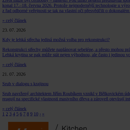
Život může být černobílý – naštěstí! Pod tímto heslem představila
konal 17.–18. června 2026. Protože nejmodernější technologie u výro
z řad odborné veřejnosti se tak na vlastní oči přesvědčili o dokonalé
» celý článek
23. 07. 2026
Kdy je lehká střecha jediná možná volba pro rekonstrukci?
Rekonstrukci střechy můžete naplánovat sebelépe, a přesto mohou pr
Lehká krytina se pak může stát nejen výhodnou, ale často i jedinou v
» celý článek
21. 07. 2026
Srub v dialogu s krajinou
Srub navržený architektem Jiřím Roubíkem vznikl v Bělkovickém údolí 
reagují na specifické vlastnosti masivního dřeva a zároveň otevírají int
» celý článek
1
2
3
4
5
6
7
8
9
10
›
»