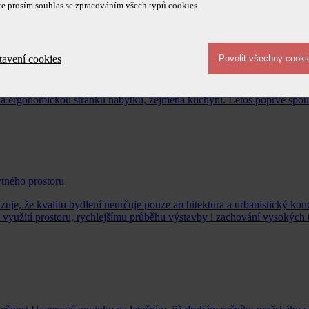
te prosím souhlas se zpracováním všech typů cookies.
tavení cookies
a ergonomickou stránku nábytku, zejména kuchyní. Letos poprvé spou
tného prostoru
uje, že kvalitu bydlení neurčuje pouze architektura a urbanistický ko
u využití prostoru, rychlejšímu průběhu výstavby i zachování vysokých