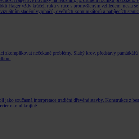
 společnost Hager své novinky na letošním, již druhém ročníku pražs
bků Hager vždy kráčejí ruku v ruce s promyšleným vzhledem, nesla se 
m vizuálním sladění vypínačů, dveřních komunikátorů a nabíjecích stani
áci zkomplikovat nečekané problémy. Slabý krov, představy památkářů
olbou.
jako současná interpretace tradiční dřevěné stavby. Konstrukce z besky
eriér okolní krajině.