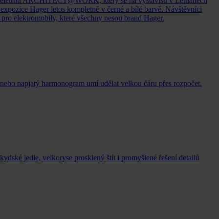
kého veletrhu ARCHITECT@WORK, který se na výstavišti v Letňanech
expozice Hager letos kompletně v černé a bílé barvě. Návštěvníci
c pro elektromobily, které všechny nesou brand Hager.
 nebo napjatý harmonogram umí udělat velkou čáru přes rozpočet.
dské jedle, velkoryse prosklený štít i promyšlené řešení detailů