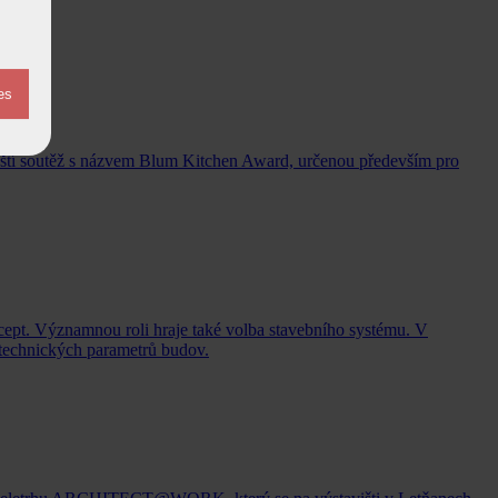
ští soutěž s názvem Blum Kitchen Award, určenou především pro
ncept. Významnou roli hraje také volba stavebního systému. V
 technických parametrů budov.