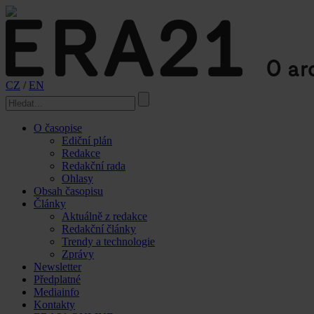
CZ
/
EN
O časopise
Ediční plán
Redakce
Redakční rada
Ohlasy
Obsah časopisu
Články
Aktuálně z redakce
Redakční články
Trendy a technologie
Zprávy
Newsletter
Předplatné
Mediainfo
Kontakty