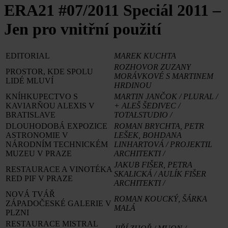
ERA21 #07/2011
Speciál 2011 –
Jen pro vnitřní použití
EDITORIAL
MAREK KUCHTA
ROZHOVOR ZUZANY
PROSTOR, KDE SPOLU
MORÁVKOVÉ S MARTINEM
LIDÉ MLUVÍ
HRDINOU
KNÍHKUPECTVO S
MARTIN JANČOK / PLURAL /
KAVIARŇOU ALEXIS V
+ ALEŠ ŠEDIVEC /
BRATISLAVE
TOTALSTUDIO /
DLOUHODOBÁ EXPOZICE
ROMAN BRYCHTA, PETR
ASTRONOMIE V
LEŠEK, BOHDANA
NÁRODNÍM TECHNICKÉM
LINHARTOVÁ / PROJEKTIL
MUZEU V PRAZE
ARCHITEKTI /
JAKUB FIŠER, PETRA
RESTAURACE A VINOTÉKA
SKALICKÁ / AULÍK FIŠER
RED PIF V PRAZE
ARCHITEKTI /
NOVÁ TVÁŘ
ROMAN KOUCKÝ, ŠÁRKA
ZÁPADOČESKÉ GALERIE V
MALÁ
PLZNI
RESTAURACE MISTRAL