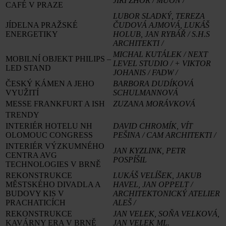
JIŘÍ ZHOŘ / MUON /
CAFÉ V PRAZE
LUBOR SLADKÝ, TEREZA
JÍDELNA PRAŽSKÉ
ČUDOVÁ AJMOVÁ, LUKÁŠ
ENERGETIKY
HOLUB, JAN RYBÁŘ / S.H.S
ARCHITEKTI /
MICHAL KUTÁLEK / NEXT
MOBILNÍ OBJEKT PHILIPS –
LEVEL STUDIO / + VIKTOR
LED STAND
JOHANIS / FADW /
ČESKÝ KÁMEN A JEHO
BARBORA DUDÍKOVÁ
VYUŽITÍ
SCHULMANNOVÁ
MESSE FRANKFURT A ISH
ZUZANA MORÁVKOVÁ
TRENDY
INTERIÉR HOTELU NH
DAVID CHROMÍK, VÍT
OLOMOUC CONGRESS
PEŠINA / CAM ARCHITEKTI /
INTERIÉR VÝZKUMNÉHO
JAN KYZLINK, PETR
CENTRA AVG
POSPÍŠIL
TECHNOLOGIES V BRNĚ
REKONSTRUKCE
LUKÁŠ VELÍŠEK, JAKUB
MĚSTSKÉHO DIVADLA A
HAVEL, JAN OPPELT /
BUDOVY KIS V
ARCHITEKTONICKÝ ATELIER
PRACHATICÍCH
ALEŠ /
REKONSTRUKCE
JAN VELEK, SOŇA VELKOVÁ,
KAVÁRNY ERA V BRNĚ
JAN VELEK ML.