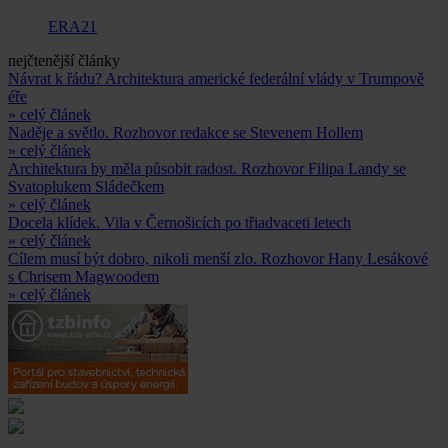
ERA21
nejčtenější články
Návrat k řádu? Architektura americké federální vlády v Trumpově
éře
» celý článek
Naděje a světlo. Rozhovor redakce se Stevenem Hollem
» celý článek
Architektura by měla působit radost. Rozhovor Filipa Landy se
Svatoplukem Sládečkem
» celý článek
Docela klídek. Vila v Černošicích po třiadvaceti letech
» celý článek
Cílem musí být dobro, nikoli menší zlo. Rozhovor Hany Lesákové
s Chrisem Magwoodem
» celý článek