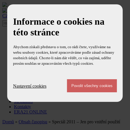
CZ
/
EN
Informace o cookies na
této stránce
O časopise
Ediční plán
Redakce
Abychom získali představu o tom, co rádi čtete, využíváme na
Redakční rada
webu soubory cookies, které zpracováváme podle zásad ochrany
Ohlasy
osobních údajů. Chcete-li nám dát vědět, co vás zajímá, udělte
Obsah časopisu
prosím souhlas se zpracováním všech typů cookies.
Články
Aktuálně z redakce
Redakční články
Trendy a technologie
Zprávy
Nastavení cookies
Newsletter
Předplatné
Mediainfo
Kontakty
ERA21 ONLINE
Domů
»
Obsah časopisu
» Speciál 2011 – Jen pro vnitřní použití