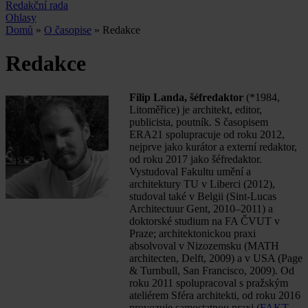
Redakční rada
Ohlasy
Domů
»
O časopise
» Redakce
Redakce
Filip Landa, šéfredaktor
(*1984,
Litoměřice) je architekt, editor,
publicista, poutník. S časopisem
ERA21 spolupracuje od roku 2012,
nejprve jako kurátor a externí redaktor,
od roku 2017 jako šéfredaktor.
Vystudoval Fakultu umění a
architektury TU v Liberci (2012),
studoval také v Belgii (Sint-Lucas
Architectuur Gent, 2010–2011) a
doktorské studium na FA ČVUT v
Praze; architektonickou praxi
absolvoval v Nizozemsku (MATH
architecten, Delft, 2009) a v USA (Page
& Turnbull, San Francisco, 2009). Od
roku 2011 spolupracoval s pražským
ateliérem Sféra architekti, od roku 2016
provozuje samostatnou praxi (
FAKT