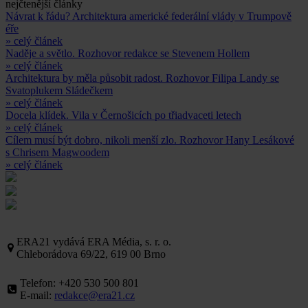
nejčtenější články
Návrat k řádu? Architektura americké federální vlády v Trumpově
éře
» celý článek
Naděje a světlo. Rozhovor redakce se Stevenem Hollem
» celý článek
Architektura by měla působit radost. Rozhovor Filipa Landy se
Svatoplukem Sládečkem
» celý článek
Docela klídek. Vila v Černošicích po třiadvaceti letech
» celý článek
Cílem musí být dobro, nikoli menší zlo. Rozhovor Hany Lesákové
s Chrisem Magwoodem
» celý článek
ERA21 vydává ERA Média, s. r. o.
Chleborádova 69/22, 619 00 Brno
Telefon: +420 530 500 801
E-mail:
redakce@era21.cz