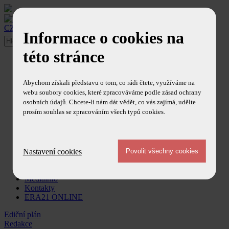
CZ
/
EN
Informace o cookies na
této stránce
O časopise
Ediční plán
Redakce
Abychom získali představu o tom, co rádi čtete, využíváme na
Redakční rada
webu soubory cookies, které zpracováváme podle zásad ochrany
Ohlasy
osobních údajů. Chcete-li nám dát vědět, co vás zajímá, udělte
Obsah časopisu
prosím souhlas se zpracováním všech typů cookies.
Články
Aktuálně z redakce
Redakční články
Trendy a technologie
Zprávy
Nastavení cookies
Newsletter
Předplatné
Mediainfo
Kontakty
ERA21 ONLINE
Ediční plán
Redakce