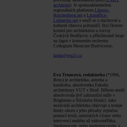
architekti
). Je spoluzakladatelem
regionálních platforem
Liberec-
Reichenberg.net
a
Litoměřice-
Leitmeritz.net
a snaží se o duchovní a
kulturní obnovu pohraničí. Byl členem
komisí pro architekturu a rozvoj
Českých Budějovic a příležitostně hraje
na fagot v komorním orchestru
Collegium Musicum Budvicense.
landa@era21.cz
Eva Truncová, redaktorka
(*1996,
Brno) je architektka, autorka a
kurátorka, absolventka Fakulty
architektury VUT v Brně. Během studií
absolvovala dvě zahraniční stáže v
Brightonu a Štýrském Hradci. Jako
nezávislá architektka objevuje a testuje
limity oboru s jeho přesahy zejména
pomocí textů, autorských výstav nebo
intervencí malého až mikroměřítka.
Spolupracuje, nebo spolupracovala, s