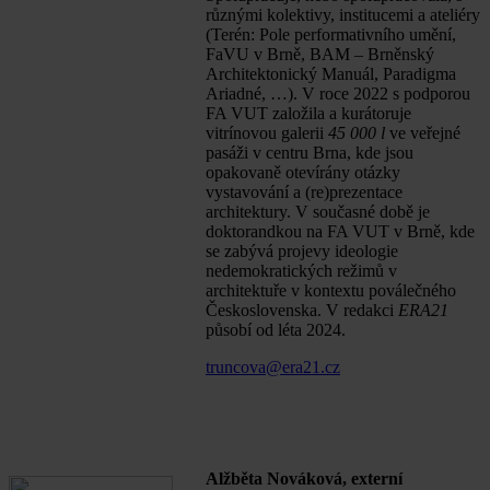
různými kolektivy, institucemi a ateliéry
(Terén: Pole performativního umění,
FaVU v Brně, BAM – Brněnský
Architektonický Manuál, Paradigma
Ariadné, …). V roce 2022 s podporou
FA VUT založila a kurátoruje
vitrínovou galerii
45 000 l
ve veřejné
pasáži v centru Brna, kde jsou
opakovaně otevírány otázky
vystavování a (re)prezentace
architektury. V současné době je
doktorandkou na FA VUT v Brně, kde
se zabývá projevy ideologie
nedemokratických režimů v
architektuře v kontextu poválečného
Československa. V redakci
ERA21
působí od léta 2024.
truncova@era21.cz
Alžběta Nováková, externí