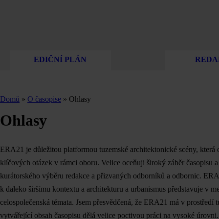
EDIČNÍ PLÁN
REDA
Domů
»
O časopise
» Ohlasy
Ohlasy
ERA21 je důležitou platformou tuzemské architektonické scény, která o
klíčových otázek v rámci oboru. Velice oceňuji široký záběr časopisu a 
kurátorského výběru redakce a přizvaných odborníků a odbornic. ERA21
k daleko širšímu kontextu a architekturu a urbanismus představuje v m
celospolečenská témata. Jsem přesvědčená, že ERA21 má v prostředí tuz
vytvářející obsah časopisu dělá velice poctivou práci na vysoké úrovni.