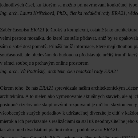
jednotlivých čísel, ku ktorým sa možno pri navrhovaní konkrétnej typol
Ing. arch. Laura Krišteková, PhD
.
, členka redakční rady ERA21, věde
Záběr časopisu
ERA21
je široký a komplexní, ostatně jako architektura 
velmi pestrou mozaiku, do které lze stále přidávat, aniž by se opakoval
sám o sobě dost pomalý. Přináší tudíž informace, které mají dlouhou pla
současnosti, ale především do budoucna představuje určitý trumf, kte
v rámci souboje s prchavým online prostorem.
Ing. arch. Vít Podráský,
architekt, člen redakční rady ERA21
Okrem toho, že nás
ERA21
sprevádzala naším architektonickým „detst
architektúru. A to nielen ako vymenovanie aktuálnych stavieb, ale aj i
postupné cizelovanie skupinovými rozpravami je určitou skrytou ener
všeobecných starých poriadkov k udržateľnej diverzite je cítiť v každo
mierok a ich previazanie s realizáciami sa stal už neodmysliteľne jeho s
tak ako pred dvadsiatimi piatimi rokmi, podobne ako
ERA21
.
Ing. arch. Ivan Gogolák, Ph.D., urbanista, člen redakční rady ERA21