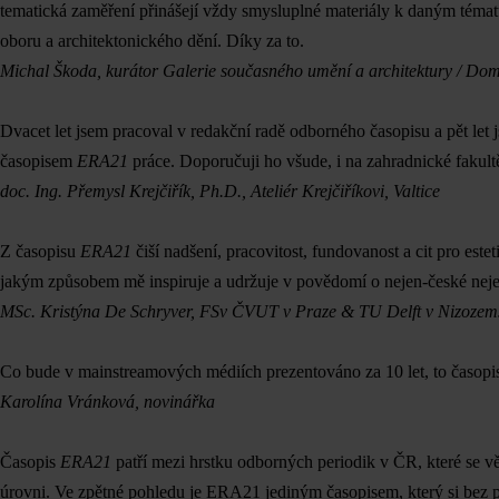
tematická zaměření přinášejí vždy smysluplné materiály k daným témat
oboru a architektonického dění. Díky za to.
Michal Škoda, kurátor Galerie současného umění a architektury / Do
Dvacet let jsem pracoval v redakční radě odborného časopisu a pět let 
časopisem
ERA21
práce. Doporučuji ho všude, i na zahradnické fakul
doc. Ing. Přemysl Krejčiřík, Ph.D., Ateliér Krejčiříkovi, Valtice
Z časopisu
ERA21
čiší nadšení, pracovitost, fundovanost a cit pro este
jakým způsobem mě inspiruje a udržuje v povědomí o nejen-české nejen
MSc. Kristýna De Schryver, FSv ČVUT v Praze & TU Delft v Nizozems
Co bude v mainstreamových médiích prezentováno za 10 let, to časop
Karolína Vránková, novinářka
Časopis
ERA21
patří mezi hrstku odborných periodik v ČR, které se 
úrovni. Ve zpětné pohledu je ERA21 jediným časopisem, který si bez p