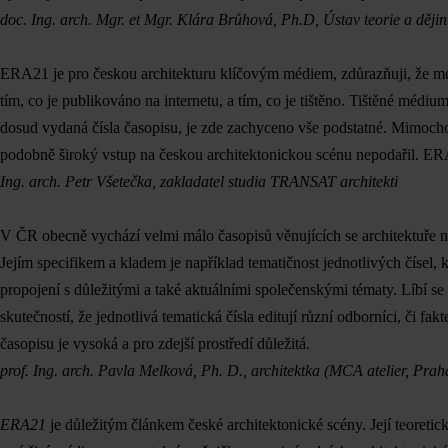
doc. Ing. arch. Mgr. et Mgr. Klára Brůhová, Ph.D, Ústav teorie a děj
ERA21 je pro českou architekturu klíčovým médiem, zdůrazňuji, že mé
tím, co je publikováno na internetu, a tím, co je tištěno. Tištěné médi
dosud vydaná čísla časopisu, je zde zachyceno vše podstatné. Mimoch
podobně široký vstup na českou architektonickou scénu nepodařil. ERA2
Ing. arch. Petr Všetečka, zakladatel studia TRANSAT architekti
V ČR obecně vychází velmi málo časopisů věnujících se architektuře 
Jejím specifikem a kladem je například tematičnost jednotlivých čísel, k
propojení s důležitými a také aktuálními společenskými tématy. Líbí s
skutečností, že jednotlivá tematická čísla editují různí odborníci, či f
časopisu je vysoká a pro zdejší prostředí důležitá.
prof. Ing. arch. Pavla Melková, Ph. D., architektka (MCA atelier, P
ERA21
je důležitým článkem české architektonické scény. Její teoretic