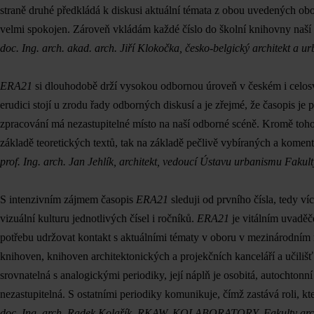
straně druhé předkládá k diskusi aktuální témata z obou uvedených obor
velmi spokojen. Zároveň vkládám každé číslo do školní knihovny naší u
doc. Ing. arch. akad. arch. Jiří Klokočka, česko-belgický architekt a ur
ERA21
si dlouhodobě drží vysokou odbornou úroveň v českém i celo
erudici stojí u zrodu řady odborných diskusí a je zřejmé, že časopis je
zpracování má nezastupitelné místo na naší odborné scéně. Kromě toho 
základě teoretických textů, tak na základě pečlivě vybíraných a koment
prof. Ing. arch. Jan Jehlík, architekt, vedoucí Ústavu urbanismu Faku
S intenzivním zájmem časopis
ERA21
sleduji od prvního čísla, tedy v
vizuální kulturu jednotlivých čísel i ročníků.
ERA21
je vitálním uvadě
potřebu udržovat kontakt s aktuálními tématy v oboru v mezinárodním 
knihoven, knihoven architektonických a projekčních kanceláří a učilišť
srovnatelná s analogickými periodiky, její náplň je osobitá, autochtonn
nezastupitelná. S ostatními periodiky komunikuje, čímž zastává roli, kter
doc. Ing. arch. Radek Kolařík, RKAW, KOLABORATORY, Fakulty arc