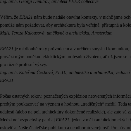
Ing. arch. Georgi Dimitrov, architekt PEER collective
Věřím, že
ERA21
nám bude nadále otevírat kontexty, v nichž jsme och
pomůže nám požadovat, aby architektura byla veřejná, přístupná a kole
MgA. Tereza Kalousová, umělkyně a architektka, Amsterdam
ERA21
je mi dlouhé roky průvodcem a v určitém smyslu i komunitou, 
provází mým poněkud eklektickým profesním životem, ať už jsem se na 
pro různé profesní výzvy.
Ing. arch. Kateřina Čechová, Ph.D., architektka a urbanistka, vedoucí
ERA21
Počas ostatných rokov, poznačených explóziou neoverených informáci
predtým poukazovať na význam a hodnotu „tradičných“ médií. Teda tak
udalosti (alebo na poli architektúry dokončené realizácie), ale zato s
Medzi ne bezpochyby patrí aj
ERA21
, jeden z mála architektonických
osloviť aj širšie čitateľské publikum a neodbornú verejnosť. Pre nás a