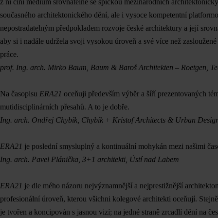
z ní činí médium srovnatelné se špičkou mezinárodních architektonick
současného architektonického dění, ale i vysoce kompetentní platformo
nepostradatelným předpokladem rozvoje české architektury a její srov
aby si i nadále udržela svoji vysokou úroveň a své více než zasloužené
práce.
prof. Ing. arch. Mirko Baum, Baum
& Baro
š Architekten – Roetgen, T
Na časopisu
ERA21
oceňuji především výběr a šíří prezentovaných tém
mutidisciplinárních přesahů. A to je dobře.
Ing. arch. Ondřej Chybík, Chybik + Kristof Architects & Urban Desig
ERA21
je poslední smysluplný a kontinuální mohykán mezi našimi čas
Ing. arch. Pavel Plánička, 3+1 architekti, Ústí nad Labem
ERA21
je dle mého názoru nejvýznamnější a nejprestižnější architekto
profesionální úroveň, kterou všichni kolegové architekti oceňují. Stejně
je tvořen a koncipován s jasnou vizí; na jedné straně zrcadlí dění na če