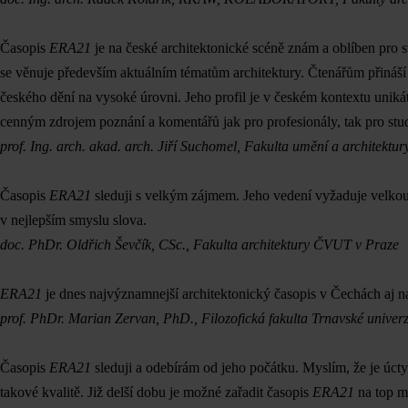
Časopis
ERA21
je na české architektonické scéně znám a oblíben pro s
se věnuje především aktuálním tématům architektury. Čtenářům přináší
českého dění na vysoké úrovni. Jeho profil je v českém kontextu uniká
cenným zdrojem poznání a komentářů jak pro profesionály, tak pro stud
prof. Ing. arch. akad. arch. Jiří Suchomel, Fakulta umění a architektur
Časopis
ERA21
sleduji s velkým zájmem. Jeho vedení vyžaduje velkou e
v nejlepším smyslu slova.
doc. PhDr. Oldřich Ševčík, CSc., Fakulta architektury ČVUT v Praze
ERA21
je dnes najvýznamnejší architektonický časopis v Čechách aj n
prof. PhDr. Marian Zervan, PhD., Filozofická fakulta Trnavské univerz
Časopis
ERA21
sleduji a odebírám od jeho počátku. Myslím, že je úct
takové kvalitě. Již delší dobu je možné zařadit časopis
ERA21
na top mí