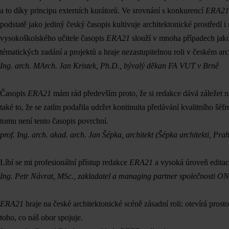
a to díky principu externích kurátorů. Ve srovnání s konkurencí
ERA21
podstatě jako jediný český časopis kultivuje architektonické prostředí i
vysokoškolského učitele časopis
ERA21
slouží v mnoha případech jako 
tématických zadání a projektů a hraje nezastupitelnou roli v českém ar
Ing. arch. MArch. Jan Kristek, Ph.D., bývalý děkan FA VUT v Brně
Časopis
ERA21
mám rád především proto, že si redakce dává záležet na
také to, že se zatím podařila udržet kontinuita předávání kvalitního šé
tomu není tento časopis povrchní.
prof. Ing. arch. akad. arch. Jan Šépka, architekt (Šépka architekti, 
Líbí se mi profesionální přístup redakce
ERA21
a vysoká úroveň editac
Ing. Petr Návrat, MSc., zakladatel a managing partner společnosti O
ERA21
hraje na české architektonické scéně zásadní roli: otevírá prost
toho, co náš obor spojuje.