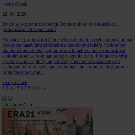
» celý článek
28. 04. 2026
Dveře se skrytými zárubněmi Dorsis mohou být i akustické,
protipožární či bezpečnostní
Akustické, protipožární či bezpečnostní dveře na sebe nemusí poutat
pozornost masivními zárubněmi a ozdobnými reliéfy. Mohou být
oku téměř neviditelné, splynout se zdí, nebo naopak kontrastovat
s okolím a stát se dominantním prvkem interiéru. Prémiové dveřní
systémy Dorsis splní ty nejnáročnější technické požadavky při
zachování nároků na eleganci minimalismu a moderní designovou
přímočarost a čistotu
.
» celý článek
1
2
3
4
5
6
7
8
9
10
›
»
Ukázkové číslo