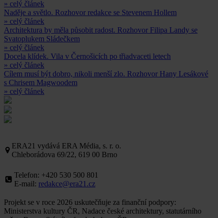
» celý článek
Naděje a světlo. Rozhovor redakce se Stevenem Hollem
» celý článek
Architektura by měla působit radost. Rozhovor Filipa Landy se
Svatoplukem Sládečkem
» celý článek
Docela klídek. Vila v Černošicích po třiadvaceti letech
» celý článek
Cílem musí být dobro, nikoli menší zlo. Rozhovor Hany Lesákové
s Chrisem Magwoodem
» celý článek
ERA21 vydává ERA Média, s. r. o.
Chleborádova 69/22, 619 00 Brno
Telefon: +420 530 500 801
E-mail:
redakce@era21.cz
Projekt se v roce 2026 uskutečňuje za finanční podpory:
Ministerstva kultury ČR, Nadace české architektury, statutárního