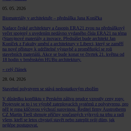
05. 05. 2026
Biomateriály v architektuře – přednáška Jana Koníčka
Nadace české architektury a časopis ERA21 zvou na přednáškový
večer spojený s uvedením nedávno vydaného čísla ERA21 na téma
(Staro)nové materiály a inovace. Přednášet bude architekt Jan
Koníček z Fakulty umění a architektury v Liberci, který se zaměří
na nové přístupy k udržitelné výstavbě a proměňující se roli
stavebních materiálů. Akce se bude konat ve čtvrtek 21. května od
18 hodin v brněnském HUBu architektury.
» celý článek
28. 04. 2026
Stavební polystyren se stává nedostatkovým zbožím
V důsledku konfliktu v Perském zálivu prudce vzrostly ceny ropy.
Projevuje se to i ve výrobě zateplovacích systémů z polystyrenu, pro
něž je ropa klíčovou výchozí surovinou. Ředitel firmy Austrotherm
CZ Martin Trešl shrnuje příčiny současných výkyvů na trhu a radí
všem, kteří se letos chystají stavět nebo zateplit svůj dům, jak
nejlépe postupovat.