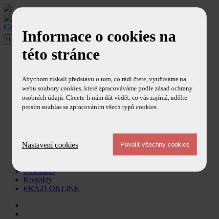
CZ
/
EN
Informace o cookies na
této stránce
O časopise
Ediční plán
Redakce
Abychom získali představu o tom, co rádi čtete, využíváme na
Redakční rada
webu soubory cookies, které zpracováváme podle zásad ochrany
Ohlasy
osobních údajů. Chcete-li nám dát vědět, co vás zajímá, udělte
Obsah časopisu
prosím souhlas se zpracováním všech typů cookies.
Články
Aktuálně z redakce
Redakční články
Trendy a technologie
Zprávy
Nastavení cookies
Newsletter
Předplatné
Mediainfo
Kontakty
ERA21 ONLINE