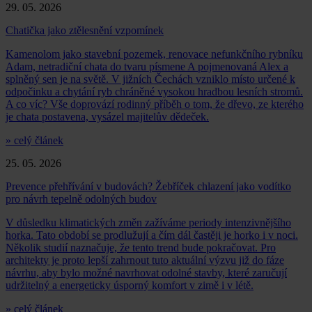
29. 05. 2026
Chatička jako ztělesnění vzpomínek
Kamenolom jako stavební pozemek, renovace nefunkčního rybníku
Adam, netradiční chata do tvaru písmene A pojmenovaná Alex a
splněný sen je na světě. V jižních Čechách vzniklo místo určené k
odpočinku a chytání ryb chráněné vysokou hradbou lesních stromů.
A co víc? Vše doprovází rodinný příběh o tom, že dřevo, ze kterého
je chata postavena, vysázel majitelův dědeček.
» celý článek
25. 05. 2026
Prevence přehřívání v budovách? Žebříček chlazení jako vodítko
pro návrh tepelně odolných budov
V důsledku klimatických změn zažíváme periody intenzivnějšího
horka. Tato období se prodlužují a čím dál častěji je horko i v noci.
Několik studií naznačuje, že tento trend bude pokračovat. Pro
architekty je proto lepší zahrnout tuto aktuální výzvu již do fáze
návrhu, aby bylo možné navrhovat odolné stavby, které zaručují
udržitelný a energeticky úsporný komfort v zimě i v létě.
» celý článek