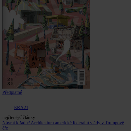
Předplatné
ERA21
nejčtenější články
Návrat k řádu? Architektura americké federální vlády v Trumpově
éře