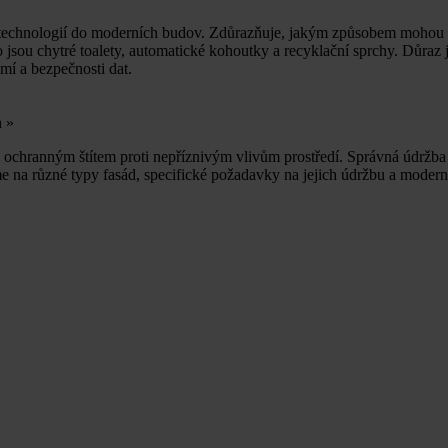
ch technologií do moderních budov. Zdůrazňuje, jakým způsobem mohou ty
jako jsou chytré toalety, automatické kohoutky a recyklační sprchy. Důra
í a bezpečnosti dat.
h
»
ich ochranným štítem proti nepříznivým vlivům prostředí. Správná údržb
e na různé typy fasád, specifické požadavky na jejich údržbu a modern