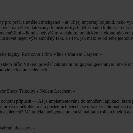
čený pro práci s umělou inteligencí – ať už jej importují odjinud, nebo
žených na výběru takzvaných mistrovských děl západní kultury. Tento k
mocnějšími – lidmi s nejvyšším sociálním, politickým a ekonomickým po
strovat nejen výše zmíněný fakt, ale i to, jak málo se od sebe jednotlivé
ické logiky. Rozhovor Jiřího Vítka s Mariem Carpem
»
itektem Jiřím Vítkem provází zákrutami fungování generativní umělé in
pravidlech a precedentech.
ovor Shoty Tsikoliyi s Neilem Leachem
»
i ochotni připustit — AI je implementována do množství aplikací, které p
 prošla v několika málo posledních letech, se odrazil v automatizaci a
 ateliérech? Má umělá inteligence potenciál nahradit roli architektů a a
tvářené představy
»