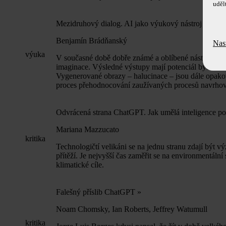
uděl
Mezidruhový dialog. AI jako výukový nástroj testová
Benjamín Brádňanský
Nas
výuka
V současné době dobře známé a oblíbené nástroje využ
imaginace. Výsledné výstupy mají potenciál být tak in
Vygenerované obrazy – halucinace – jsou dále opakova
proces přehodnocování zaužívaných procesů navrhov
Odvrácená strana ChatGPT. Jak umělá inteligence po
Mariana Mazzucato
kritika
Technologičtí velikáni se na jednu stranu zdají být 
přítěží. Je nejvyšší čas zaměřit se na environmentáln
klimatické cíle.
Falešný příslib ChatGPT
»
Noam Chomsky, Ian Roberts, Jeffrey Watumull
kritika