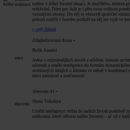
rodiny v těžké životní situaci. Je útočištěm, místem p
realizace
setkávání. Dům pro Julii je i přes svou velikost pom
vzrostlými stromy. Do něj se obracejí společné místn
pokojů rodičů v horním podlaží na něj lze vyjít ve kt
» celý článek
Zdigitalizovaná ikona
»
Refik Anadol
intro
Jedna z nejznámějších staveb z učebnic historie arc
nástrojů a umělé inteligence do formátu dynamického 
sesbíraných údajích o klimatu ve městě v kombinaci s
mezi minulostí a současností.
Abeceda AI
»
Shota Tsikoliya
abeceda
Umělá inteligence vtrhla do našich životů podobně ryc
událostmi, které otřesou naším životem – ať už v lep