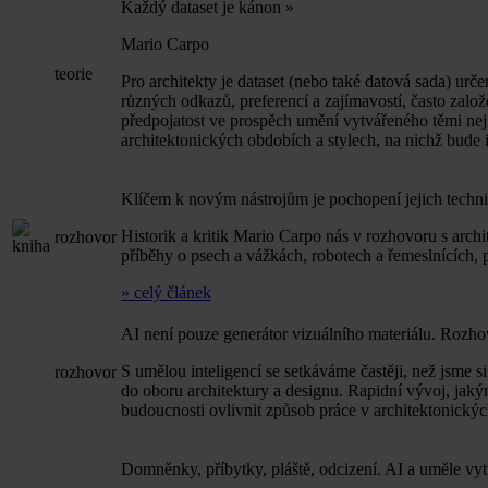
Každý dataset je kánon
»
Mario Carpo
teorie
Pro architekty je dataset (nebo také datová sada) ur
různých odkazů, preferencí a zajímavostí, často zalo
předpojatost ve prospěch umění vytvářeného těmi nej
architektonických obdobích a stylech, na nichž bude ilu
Klíčem k novým nástrojům je pochopení jejich techn
Historik a kritik Mario Carpo nás v rozhovoru s arch
rozhovor
příběhy o psech a vážkách, robotech a řemeslnících, 
» celý článek
AI není pouze generátor vizuálního materiálu. Rozh
S umělou inteligencí se setkáváme častěji, než jsme s
rozhovor
do oboru architektury a designu. Rapidní vývoj, jakým
budoucnosti ovlivnit způsob práce v architektonických
Domněnky, příbytky, pláště, odcizení. AI a uměle vy