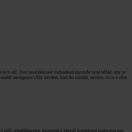
vých sítí. Toto neočekávané rozhodnutí (protože není běžné, aby se
 umělé inteligence (AI): nevíme, kam ho zařadit, nevíme, co si o něm
cí péčí, rehabilitacemi, terapiemi a hlavně komplexní podporou pro