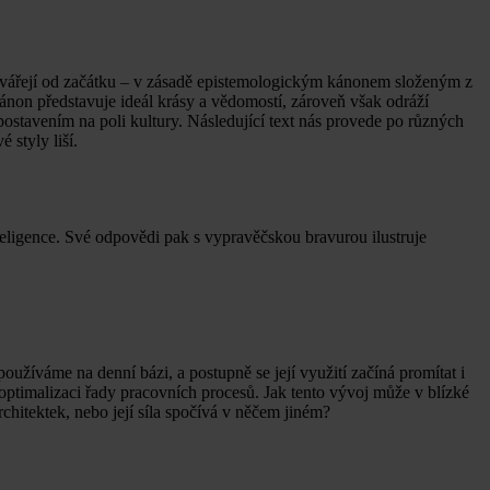
 vytvářejí od začátku – v zásadě epistemologickým kánonem složeným z
ánon představuje ideál krásy a vědomostí, zároveň však odráží
stavením na poli kultury. Následující text nás provede po různých
 styly liší.
teligence. Své odpovědi pak s vypravěčskou bravurou ilustruje
oužíváme na denní bázi, a postupně se její využití začíná promítat i
 optimalizaci řady pracovních procesů. Jak tento vývoj může v blízké
rchitektek, nebo její síla spočívá v něčem jiném?