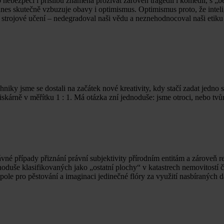
 nebezpečí i příslibu znamená prožívat zároveň tragédii i komedii, s „b
dnes skutečně vzbuzuje obavy i optimismus. Optimismus proto, že intel
strojové učení – nedegradoval naši vědu a neznehodnocoval naši etiku t
niky jsme se dostali na začátek nové kreativity, kdy stačí zadat jedno
kárně v měřítku 1 : 1. Má otázka zní jednoduše: jsme otroci, nebo tvů
vné případy přiznání právní subjektivity přírodním entitám a zároveň 
duše klasifikovaných jako „ostatní plochy“ v katastrech nemovitostí či
pole pro pěstování a imaginaci jedinečné flóry za využití nasbíraných da