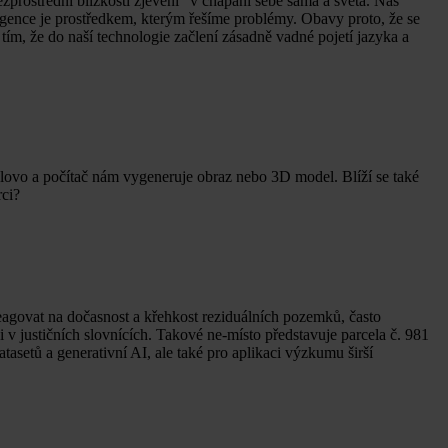
ezprostřední blízkostí zjevení“ v chápání sebe sama a světa. Náš
igence je prostředkem, kterým řešíme problémy. Obavy proto, že se
ím, že do naší technologie začlení zásadně vadné pojetí jazyka a
 slovo a počítač nám vygeneruje obraz nebo 3D model. Blíží se také
rci?
reagovat na dočasnost a křehkost reziduálních pozemků, často
 v justičních slovnících. Takové ne-místo představuje parcela č. 981
tasetů a generativní AI, ale také pro aplikaci výzkumu širší