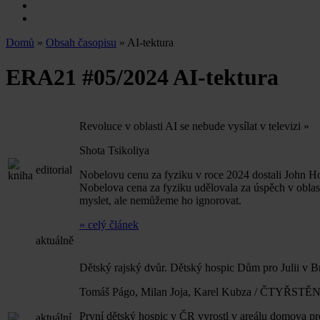
Domů
»
Obsah časopisu
» AI-tektura
ERA21 #05/2024
AI-tektura
Revoluce v oblasti AI se nebude vysílat v televizi
»
Shota Tsikoliya
editorial
Nobelovu cenu za fyziku v roce 2024 dostali John Ho
Nobelova cena za fyziku udělovala za úspěch v oblast
myslet, ale nemůžeme ho ignorovat.
» celý článek
aktuálně
Dětský rajský dvůr. Dětský hospic Dům pro Julii v 
Tomáš Págo, Milan Joja, Karel Kubza / ČTYŘSTĚ
První dětský hospic v ČR vyrostl v areálu domova pro
aktuální