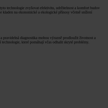
to technologie zvyšovat efektivitu, udržitelnost a komfort budov
z je kladen na ekonomické a ekologické přínosy včetně snížení
a a pravidelná diagnostika mohou výrazně prodloužit životnost a
í technologie, které pomáhají včas odhalit skryté problémy.