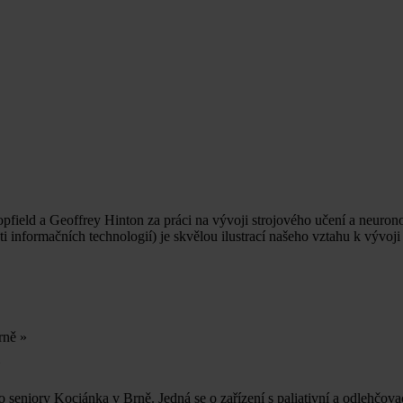
pfield a Geoffrey Hinton za práci na vývoji strojového učení a neurono
i informačních technologií) je skvělou ilustrací našeho vztahu k vývoji
Brně
»
N
 seniory Kociánka v Brně. Jedná se o zařízení s paliativní a odlehčova