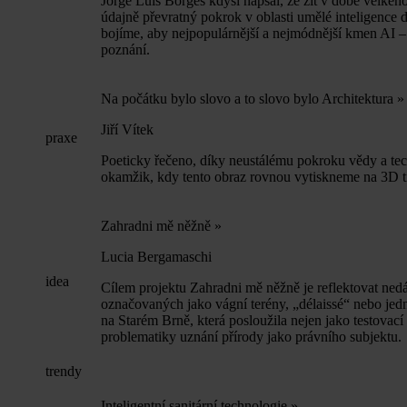
Jorge Luis Borges kdysi napsal, že žít v době velkého
údajně převratný pokrok v oblasti umělé inteligence 
bojíme, aby nejpopulárnější a nejmódnější kmen AI – 
poznání.
Na počátku bylo slovo a to slovo bylo Architektura
»
Jiří Vítek
praxe
Poeticky řečeno, díky neustálému pokroku vědy a tech
okamžik, kdy tento obraz rovnou vytiskneme na 3D tis
Zahradni mě něžně
»
Lucia Bergamaschi
idea
Cílem projektu Zahradni mě něžně je reflektovat nedá
označovaných jako vágní terény, „délaissé“ nebo jedno
na Starém Brně, která posloužila nejen jako testovací 
problematiky uznání přírody jako právního subjektu.
trendy
Inteligentní sanitární technologie
»