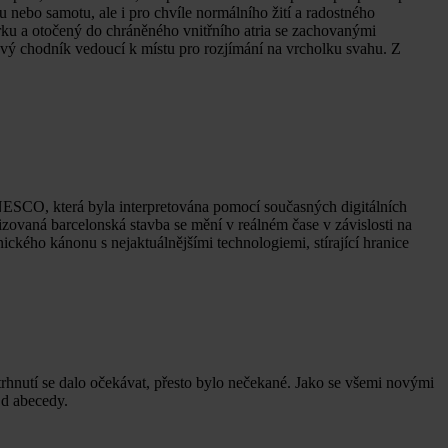
ru nebo samotu, ale i pro chvíle normálního žití a radostného
arku a otočený do chráněného vnitřního atria se zachovanými
kový chodník vedoucí k místu pro rozjímání na vrcholku svahu. Z
UNESCO, která byla interpretována pomocí současných digitálních
zovaná barcelonská stavba se mění v reálném čase v závislosti na
ckého kánonu s nejaktuálnějšími technologiemi, stírající hranice
vtrhnutí se dalo očekávat, přesto bylo nečekané. Jako se všemi novými
Od abecedy.