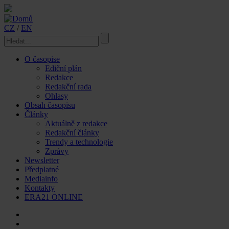
CZ
/
EN
O časopise
Ediční plán
Redakce
Redakční rada
Ohlasy
Obsah časopisu
Články
Aktuálně z redakce
Redakční články
Trendy a technologie
Zprávy
Newsletter
Předplatné
Mediainfo
Kontakty
ERA21 ONLINE