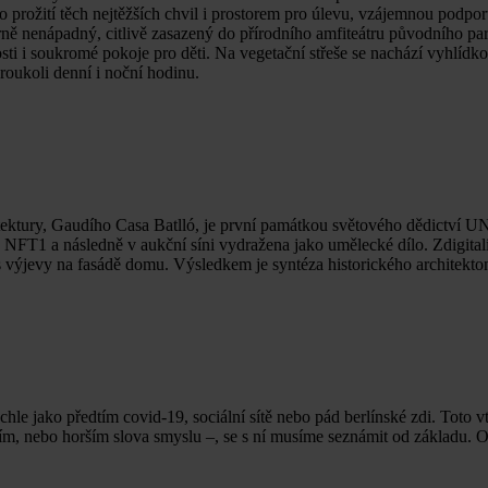
ro prožití těch nejtěžších chvil i prostorem pro úlevu, vzájemnou podpo
ěrně nenápadný, citlivě zasazený do přírodního amfiteátru původního p
osti i soukromé pokoje pro děti. Na vegetační střeše se nachází vyhlíd
eroukoli denní i noční hodinu.
hitektury, Gaudího Casa Batlló, je první památkou světového dědictví 
NFT1 a následně v aukční síni vydražena jako umělecké dílo. Zdigitali
 výjevy na fasádě domu. Výsledkem je syntéza historického architektoni
hle jako předtím covid-19, sociální sítě nebo pád berlínské zdi. Toto 
ším, nebo horším slova smyslu –, se s ní musíme seznámit od základu. 