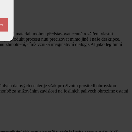
izuální materiál, mohou představovat cenné rozšíření vlastní
lejší produkt procesu nutí precizovat mimo jiné i naše deskripce.
mu zhmotnění, čímž vzniká imaginativní dialog s AI jako legitimní
áhlých datových center je však pro životní prostředí obrovskou
 honbě za snižováním závislosti na fosilních palivech ohrozíme ostatní