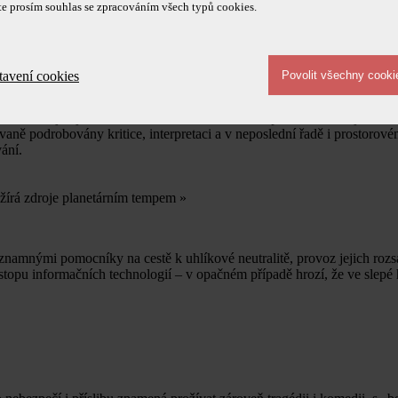
te prosím souhlas se zpracováním všech typů cookies.
ní limitů vlastního navrhování
»
tavení cookies
ívající umělou inteligenci, které v řádu sekund dokážou vygenerovat v
ovativní, jak je dokážeme v zadání slovně anticipovat, což nás jako ved
ně podrobovány kritice, interpretaci a v neposlední řadě i prostorové
ání.
žírá zdroje planetárním tempem
»
významnými pomocníky na cestě k uhlíkové neutralitě, provoz jejich rozs
í stopu informačních technologií – v opačném případě hrozí, že ve slepé