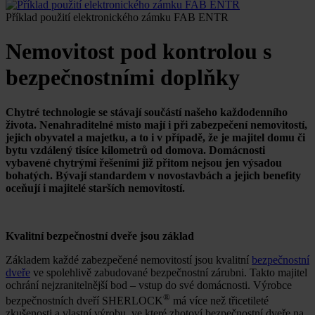
Příklad použití elektronického zámku FAB ENTR
Nemovitost pod kontrolou s
bezpečnostními doplňky
Chytré technologie se stávají součástí našeho každodenního
života. Nenahraditelné místo mají i při zabezpečení nemovitostí,
jejich obyvatel a majetku, a to i v případě, že je majitel domu či
bytu vzdálený tisíce kilometrů od domova. Domácnosti
vybavené chytrými řešeními již přitom nejsou jen výsadou
bohatých. Bývají standardem v novostavbách a jejich benefity
oceňují i majitelé starších nemovitostí.
Kvalitní bezpečnostní dveře jsou základ
Základem každé zabezpečené nemovitostí jsou kvalitní
bezpečnostní
dveře
ve spolehlivě zabudované bezpečnostní zárubni. Takto majitel
ochrání nejzranitelnější bod – vstup do své domácnosti. Výrobce
®
bezpečnostních dveří SHERLOCK
má více než třicetileté
zkušenosti a vlastní výrobu, ve které zhotoví bezpečnostní dveře na