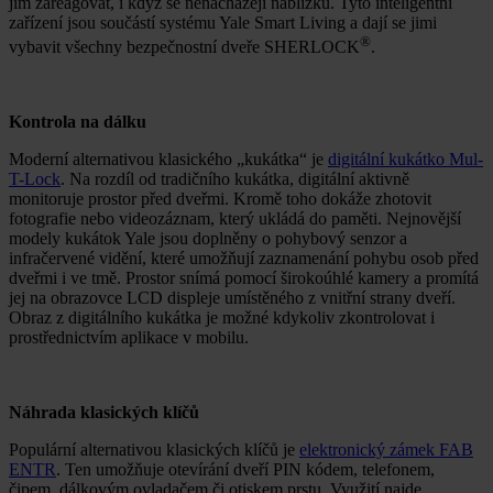
jim zareagovat, i když se nenacházejí nablízku. Tyto inteligentní
zařízení jsou součástí systému Yale Smart Living a dají se jimi
®
vybavit všechny bezpečnostní dveře SHERLOCK
.
Kontrola na dálku
Moderní alternativou klasického „kukátka“ je
digitální kukátko Mul-
T-Lock
. Na rozdíl od tradičního kukátka, digitální aktivně
monitoruje prostor před dveřmi. Kromě toho dokáže zhotovit
fotografie nebo videozáznam, který ukládá do paměti. Nejnovější
modely kukátok Yale jsou doplněny o pohybový senzor a
infračervené vidění, které umožňují zaznamenání pohybu osob před
dveřmi i ve tmě. Prostor snímá pomocí širokoúhlé kamery a promítá
jej na obrazovce LCD displeje umístěného z vnitřní strany dveří.
Obraz z digitálního kukátka je možné kdykoliv zkontrolovat i
prostřednictvím aplikace v mobilu.
Náhrada klasických klíčů
Populární alternativou klasických klíčů je
elektronický zámek FAB
ENTR
. Ten umožňuje otevírání dveří PIN kódem, telefonem,
čipem, dálkovým ovladačem či otiskem prstu. Využití najde