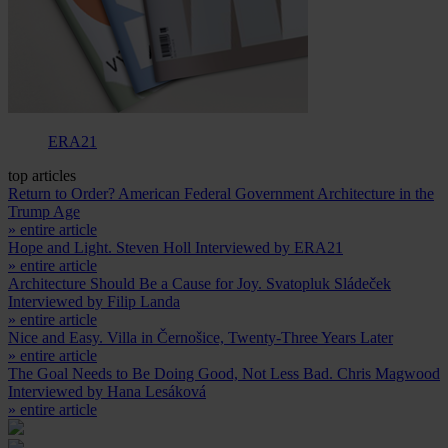
ERA21
top articles
Return to Order? American Federal Government Architecture in the
Trump Age
» entire article
Hope and Light. Steven Holl Interviewed by ERA21
» entire article
Architecture Should Be a Cause for Joy. Svatopluk Sládeček
Interviewed by Filip Landa
» entire article
Nice and Easy. Villa in Černošice, Twenty-Three Years Later
» entire article
The Goal Needs to Be Doing Good, Not Less Bad. Chris Magwood
Interviewed by Hana Lesáková
» entire article