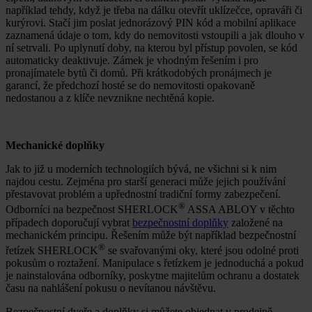
například tehdy, když je třeba na dálku otevřít uklízečce, opraváři či
kurýrovi. Stačí jim poslat jednorázový PIN kód a mobilní aplikace
zaznamená údaje o tom, kdy do nemovitosti vstoupili a jak dlouho v
ní setrvali. Po uplynutí doby, na kterou byl přístup povolen, se kód
automaticky deaktivuje. Zámek je vhodným řešením i pro
pronajímatele bytů či domů. Při krátkodobých pronájmech je
garancí, že předchozí hosté se do nemovitosti opakovaně
nedostanou a z klíče nevznikne nechtěná kopie.
Mechanické doplňky
Jak to již u moderních technologiích bývá, ne všichni si k nim
najdou cestu. Zejména pro starší generaci může jejich používání
přestavovat problém a upřednostní tradiční formy zabezpečení.
®
Odborníci na bezpečnost SHERLOCK
ASSA ABLOY v těchto
případech doporučují vybrat
bezpečnostní doplňky
založené na
mechanickém principu. Řešením může být například bezpečnostní
®
řetízek SHERLOCK
se svařovanými oky, které jsou odolné proti
pokusům o roztažení. Manipulace s řetízkem je jednoduchá a pokud
je nainstalována odborníky, poskytne majitelům ochranu a dostatek
času na nahlášení pokusu o nevítanou návštěvu.
Bezpečnostní dveře a doplňky si můžete objednat v prodejně