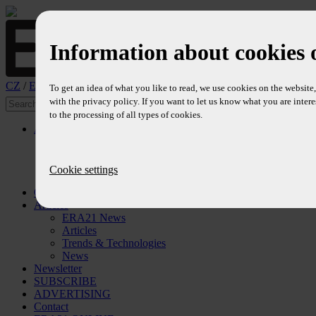
Information about cookies 
CZ
/
EN
To get an idea of what you like to read, we use cookies on the websit
with the privacy policy. If you want to let us know what you are intere
to the processing of all types of cookies.
About
Profile
Editors
Editorial Board
Cookie settings
References
Contents
Articles
ERA21 News
Articles
Trends & Technologies
News
Newsletter
SUBSCRIBE
ADVERTISING
Contact