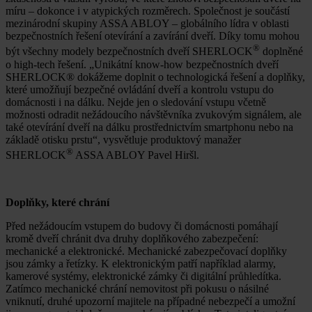
míru – dokonce i v atypických rozměrech. Společnost je součástí
mezinárodní skupiny ASSA ABLOY – globálního lídra v oblasti
bezpečnostních řešení otevírání a zavírání dveří. Díky tomu mohou
®
být všechny modely bezpečnostních dveří SHERLOCK
doplněné
o high-tech řešení. „Unikátní know-how bezpečnostních dveří
SHERLOCK® dokážeme doplnit o technologická řešení a doplňky,
které umožňují bezpečné ovládání dveří a kontrolu vstupu do
domácnosti i na dálku. Nejde jen o sledování vstupu včetně
možnosti odradit nežádoucího návštěvníka zvukovým signálem, ale
také otevírání dveří na dálku prostřednictvím smartphonu nebo na
základě otisku prstu“, vysvětluje produktový manažer
®
SHERLOCK
ASSA ABLOY Pavel Hiršl.
Doplňky, které chrání
Před nežádoucím vstupem do budovy či domácnosti pomáhají
kromě dveří chránit dva druhy doplňkového zabezpečení:
mechanické a elektronické. Mechanické zabezpečovací doplňky
jsou zámky a řetízky. K elektronickým patří například alarmy,
kamerové systémy, elektronické zámky či digitální průhledítka.
Zatímco mechanické chrání nemovitost při pokusu o násilné
vniknutí, druhé upozorní majitele na případné nebezpečí a umožní