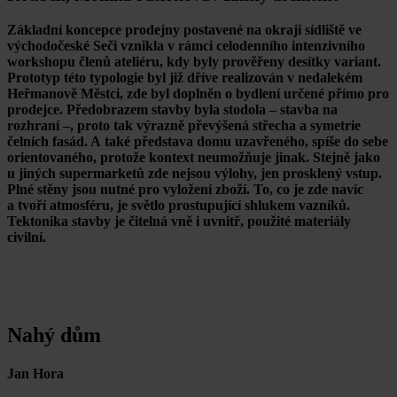
Základní koncepce prodejny postavené na okraji sídliště ve
východočeské Seči vznikla v rámci celodenního intenzivního
workshopu členů ateliéru, kdy byly prověřeny desítky variant.
Prototyp této typologie byl již dříve realizován v nedalekém
Heřmanově Městci, zde byl doplněn o bydlení určené přímo pro
prodejce. Předobrazem stavby byla stodola – stavba na
rozhraní –, proto tak výrazně převýšená střecha a symetrie
čelních fasád. A také představa domu uzavřeného, spíše do sebe
orientovaného, protože kontext neumožňuje jinak. Stejně jako
u jiných supermarketů zde nejsou výlohy, jen prosklený vstup.
Plné stěny jsou nutné pro vyložení zboží. To, co je zde navíc
a tvoří atmosféru, je světlo prostupující shlukem vazníků.
Tektonika stavby je čitelná vně i uvnitř, použité materiály
civilní.
Nahý dům
Jan Hora