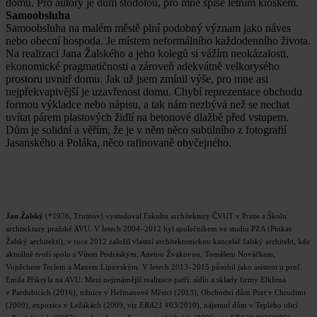
domu. Pro autory je dům stodolou, pro mne spíše letním kioskem.
Samoobsluha
Samoobsluha na malém městě plní podobný význam jako náves
nebo obecní hospoda. Je místem neformálního každodenního života.
Na realizaci Jana Žalského a jeho kolegů si vážím neokázalosti,
ekonomické pragmatičnosti a zároveň adekvátně velkorysého
prostoru uvnitř domu. Jak už jsem zmínil výše, pro mne asi
nejpřekvapivější je uzavřenost domu. Chybí reprezentace obchodu
formou výkladce nebo nápisu, a tak nám nezbývá než se nechat
uvítat párem plastových židlí na betonové dlažbě před vstupem.
Dům je solidní a věřím, že je v něm něco subtilního z fotografií
Jasanského a Poláka, něco rafinovaně obyčejného.
Jan Žalský
(*1976, Trutnov) vystudoval Fakultu architektury ČVUT v Praze a Školu
architektury pražské AVU. V letech 2004–2012 byl společníkem ve studiu PZA (Pinkas
Žalský architekti), v roce 2012 založil vlastní architektonickou kancelář žalský architekt, kde
aktuálně tvoří spolu s Vítem Podráským, Anetou Žvakovou, Tomášem Nováčkem,
Vojtěchem Teclem a Maxem Lipovským. V letech 2013–2015 působil jako asistent u prof.
Emila Přikryla na AVU. Mezi nejznámější realizace patří: sídlo a sklady firmy Elklima
v Pardubicích (2016), tržnice v Heřmanově Městci (2013), Obchodní dům Port v Chrudimi
(2009), expozice v Ležákách (2009, viz
ERA21
#03/2010), nájemní dům v Teplého ulici