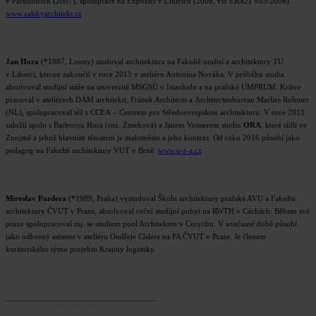
v Pardubicích (2007), spolupráce na Expozici v Lidicích (2006, viz
ERA21
#03/2006).
www.zalskyarchitekt.cz
Jan Hora
(*1987, Louny) studoval architekturu na Fakultě umění a architektury TU
v Liberci, kterou zakončil v roce 2013 v ateliéru Antonína Nováka. V průběhu studia
absolvoval studijní stáže na univerzitě MSGSÜ v Istanbulu a na pražské UMPRUM. Krátce
pracoval v ateliérech DAM architekti, Fránek Architects a Architectenbureau Marlies Rohmer
(NL), spolupracoval též s CCEA – Centrem pro Středoevropskou architekturu. V roce 2013
založil spolu s Barborou Hora (roz. Zmeková) a Janem Veisserem studio
ORA
, které sídlí ve
Znojmě a jehož hlavním tématem je maloměsto a jeho kontext. Od roku 2016 působí jako
pedagog na Fakultě architektury VUT v Brně.
www.o-r-a.cz
Miroslav Pazdera
(*1989, Praha) vystudoval Školu architektury pražské AVU a Fakultu
architektury ČVUT v Praze, absolvoval roční studijní pobyt na RWTH v Cáchách. Během své
praxe spolupracoval mj. se studiem pool Architekten v Curychu. V současné době působí
jako odborný asistent v ateliéru Ondřeje Císlera na FA ČVUT v Praze. Je členem
kurátorského týmu projektu Krajiny logistiky.
____________________________________