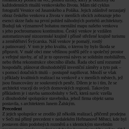
každodenních rituálů venkovského života. Mám rád cyklus
fotografií Vesnice od Jasanského a Poláka. Jejich zdánlivě nezaujatý
obraz českého venkova a života v menších obcích zobrazuje jeho
esenci skrze řadu na první pohled náhodných portrétů architektury.
Budují tak významově bohatou mentální mapu našeho venkova
s jeho pochroumanou kontinuitou. Český venkov je vzdálen
automatizované nizozemské krajině i přísně střežené krajině turismu
a zemědělství Švýcarska. Náš venkov je pomalý, rostlý
a patinovaný. V tom je jeho kvalita, o kterou by bylo škoda se
připravit. V malé obci mne většinou potěší péče o společný prostor
a veřejné stavby, ať už je to opravená náves se solidním mobiliářem,
nebo třeba rekonstrukce obecního úřadu. Řada obcí umí rozumně
hospodařit, plánovat dlouhodobější investiční záměry a tyto pak –
s pomocí dotačních titulů – postupně naplňovat. Množí se však
i příklady kvalitních realizací na venkově a v menších městech, jež
jsou financovány ze soukromých peněz. Dílem je to i tím, že se
architekti vracejí do svých domovských regionů. Takovým
příkladem je i stavba samoobsluhy v Seči, která navíc vzešla
z dlouhodobé spolupráce stavebníka, jehož firma objekt sama
postavila, s architektem Janem Žalským.
Precedent
Z jejich spolupráce se zrodilo již několik realizací, přičemž prodejna
v Seči má přímý precedent v nedalekém Heřmanově Městci, kde byl
postaven dům podobných rozměrů a s identickým stavebním