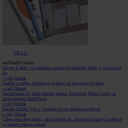
ERA21
nejčtenější články
Návrat k řádu? Architektura americké federální vlády v Trumpově
éře
» celý článek
Naděje a světlo. Rozhovor redakce se Stevenem Hollem
» celý článek
Architektura by měla působit radost. Rozhovor Filipa Landy se
Svatoplukem Sládečkem
» celý článek
Docela klídek. Vila v Černošicích po třiadvaceti letech
» celý článek
Cílem musí být dobro, nikoli menší zlo. Rozhovor Hany Lesákové
s Chrisem Magwoodem