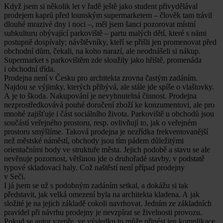
Když jsem si několik let v řadě ještě jako student přivydělával
prodejem kaprů před lounským supermarketem – člověk tam trávil
dlouhé mrazivé dny i noci –, měl jsem šanci pozorovat místní
subkulturu obývající parkoviště – partu malých dětí, které s námi
postupně dospívaly; návštěvníky, kteří se přišli jen promenovat před
obchodní dům, čekali, na koho narazí, ale neodnášeli si nákup.
Supermarket s parkovištěm zde sloužily jako hřiště, promenáda
i obchodní třída.
Prodejna není v Česku pro architekta zrovna častým zadáním.
Najdou se výjimky, kterých přibývá, ale stále jde spíše o vlaštovky.
A je to škoda. Nakupování je nevyhnutelná činnost. Prodejna
nezprostředkovává pouhé doručení zboží ke konzumentovi, ale pro
mnohé zajišťuje i část sociálního života. Parkoviště u obchodů jsou
součástí veřejného prostoru, resp. ovlivňují to, jak o veřejném
prostoru smýšlíme. Taková prodejna je nezřídka frekventovanější
než městské náměstí, obchody jsou tím pádem důležitými
orientačními body ve struktuře města. Jejich podobě a stavu se ale
nevěnuje pozornost, většinou jde o druhořadé stavby, v podstatě
typové skladovací haly. Což naštěstí není případ prodejny
v Seči.
I já jsem se už s podobným zadáním setkal, a dokážu si tak
představit, jak velká omezení byla na architekta kladena. A jak
složité je na jejich základě cokoli navrhovat. Jedním ze základních
pravidel při návrhu prodejny je nevzpírat se živelnosti provozu.
Pokud se autor vzepře, ve výsledku to může přinést jen komplikace.