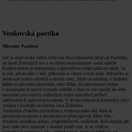
Venkovská poetika
Miroslav Pazdera
Seč je malé české město ležící asi třicet kilometrů jižně od Pardubic,
na úpatí Železných hor a na břehu stejnojmenné vodní nádrže.
Krajina kolem je romantická, s atmosférou české plážové idyly. Ta
je zde, především v létě, přítomná se všemi svými klišé. Městečko je
semknuté kolem náměstí a hlavní cesty. Jižně od náměstí, v druhém
plánu za původní zástavbou, obec řídne. Za záhumenní cestou
v osmdesátých letech vyrostlo sídliště a dnes se zde stavějí do sebe
uzavřené novostavby rodinných domů uprostřed pečlivě
udržovaných oplocených zahrad. V těchto rozpitých konturách obce
vznikla i prodejna architekta Jana Žalského.
Atmosféru českého maloměsta a venkova mám rád. Rád se
procházím krajinou a nechávám se překvapovat. Mám čím –
detailem, poetikou patiny, pragmatičností, omšelostí. Rád sleduji, jak
jsou naše obce usazené v krajině podél cest. Je to veskrze
romantický pohled na věc, pohled turisty, který je odtržený od