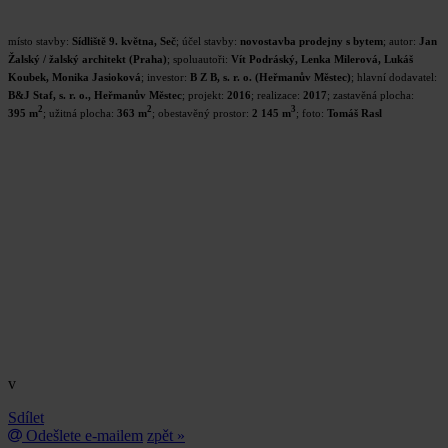
místo stavby:
Sídliště 9. května, Seč
; účel stavby:
novostavba prodejny s bytem
; autor:
Jan
Žalský / žalský architekt (Praha)
; spoluautoři:
Vít Podráský, Lenka Milerová, Lukáš
Koubek, Monika Jasioková
; investor:
B Z B, s. r. o. (Heřmanův Městec)
; hlavní dodavatel:
B&J Staf, s. r. o., Heřmanův Městec
; projekt:
2016
; realizace:
2017
; zastavěná plocha:
2
2
3
395 m
; užitná plocha:
363 m
; obestavěný prostor:
2 145 m
; foto:
Tomáš Rasl
v
Sdílet
Odešlete e-mailem
zpět »