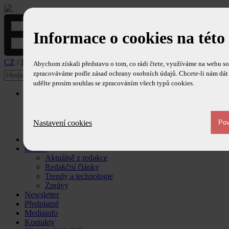
Informace o cookies na této
CZ
/
EN
Abychom získali představu o tom, co rádi čtete, využíváme na webu so
zpracováváme podle zásad ochrany osobních údajů. Chcete-li nám dát 
udělte prosím souhlas se zpracováním všech typů cookies.
O časopise
Ediční plán
Redakce
Redakční rada
Nastavení cookies
Ohlasy
Obsah časopisu
Články
Aktuálně z redakce
Redakční články
Trendy a technologie
Zprávy
Newsletter
Předplatné
Mediainfo
Kontakty