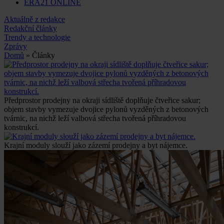
ERA21 ONLINE
Aktuálně z redakce
Redakční články
Trendy a technologie
Zprávy
Domů
» Články
Předprostor prodejny na okraji sídliště doplňuje čtveřice sakur;
objem stavby vymezuje dvojice pylonů vyzděných z betonových
tvárnic, na nichž leží valbová střecha tvořená příhradovou
konstrukcí.
Krajní moduly slouží jako zázemí prodejny a byt nájemce.