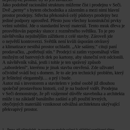
Jako podobně racionální strukturu můžeme číst i prodejnu v Seči.
Dvě „perny“ s bytem obchodníka a zázemím a mezi nimi hlavní
prostor prodejny. Střecha překonává celý půdorys prodejny bez
jediné podpory uprostřed. Přesto jsou všechny konstrukční prvky
velmi subtilní. Jde o standardní levný materiál. Tento mrak dřeva je
prosvětlován paprsky slunce z rozměrného světlíku. To je pro
návštěvníka nejsilnějším zážitkem z celé stavby. Zároveň jde
o největší kontroverzi. Světlík není kvůli úsporám otvíravý
a klimatizace nestíhá prostor uchladit. „Ale salámy,“ cituji paní
prodavačku, „potřebují stín.“ Prodejci si zatím vypomáhají vším
možným od barevných dek po kartony, aby sluneční svit odclonili.
A návštěvník váhá, jestli i tohle je ten správný způsob
„zabordelení“, kterému je jinak stavba otevřená. Zde uživatel
očividně svádí boj s domem. Je to ale jen technický problém, který
je řešitelný elegantněji… a prý i bude.
Autor má s investorem a stavitelem v jedné osobě již dlouhou
společně prostavěnou historii, což je na budově vidět. Prodejna
v Seči demonstruje, že při vzájemné důvěře stavebníka a architekta
může i na základě banálního zadání a při použití levných,
obyčejných materiálů vzniknout odvážná architektura ukrývající
překvapivý prostor.
1 Perna, též přístodolek, je prostor ve stodole určený k ukládání vymlácené slámy.