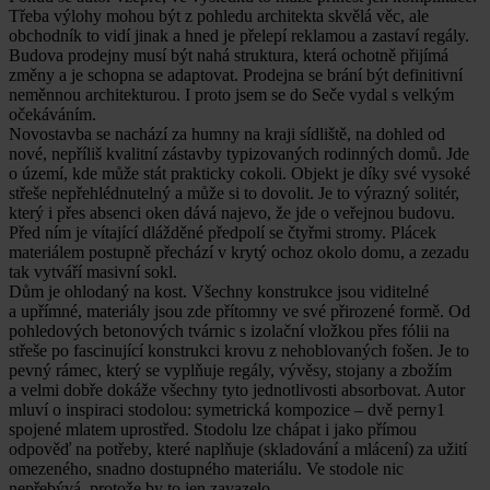
Třeba výlohy mohou být z pohledu architekta skvělá věc, ale
obchodník to vidí jinak a hned je přelepí reklamou a zastaví regály.
Budova prodejny musí být nahá struktura, která ochotně přijímá
změny a je schopna se adaptovat. Prodejna se brání být definitivní
neměnnou architekturou. I proto jsem se do Seče vydal s velkým
očekáváním.
Novostavba se nachází za humny na kraji sídliště, na dohled od
nové, nepříliš kvalitní zástavby typizovaných rodinných domů. Jde
o území, kde může stát prakticky cokoli. Objekt je díky své vysoké
střeše nepřehlédnutelný a může si to dovolit. Je to výrazný solitér,
který i přes absenci oken dává najevo, že jde o veřejnou budovu.
Před ním je vítající dlážděné předpolí se čtyřmi stromy. Plácek
materiálem postupně přechází v krytý ochoz okolo domu, a zezadu
tak vytváří masivní sokl.
Dům je ohlodaný na kost. Všechny konstrukce jsou viditelné
a upřímné, materiály jsou zde přítomny ve své přirozené formě. Od
pohledových betonových tvárnic s izolační vložkou přes fólii na
střeše po fascinující konstrukci krovu z nehoblovaných fošen. Je to
pevný rámec, který se vyplňuje regály, vývěsy, stojany a zbožím
a velmi dobře dokáže všechny tyto jednotlivosti absorbovat. Autor
mluví o inspiraci stodolou: symetrická kompozice – dvě perny1
spojené mlatem uprostřed. Stodolu lze chápat i jako přímou
odpověď na potřeby, které naplňuje (skladování a mlácení) za užití
omezeného, snadno dostupného materiálu. Ve stodole nic
nepřebývá, protože by to jen zavazelo.