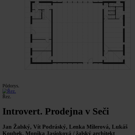
Půdorys.
Řez.
Introvert. Prodejna v Seči
Jan Žalský, Vít Podráský, Lenka Milerová, Lukáš
Koubek, Monika Jasioková / žalský architekt