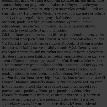
programem, navíc ve velmi podobném kontextu malého města. Obě
samoobsluhy jsou pragmatickou halou se zděnými obvodovými
zdmi a konstrukcí krovu ze sbíjených dřevěných vazníků. O pár let
starší stavba v Heřmanově Městci je ve svém výrazu spíše ostýchavá
a ukrývá se za nepořádek spojený s každodenním provozem
obchodu, prodejna v Seči je svou stavbou, výrazem i formou
sebevědomá, ale zároveň introvertní. To, že se za zdmi ukrývá
obchod, je zjevné spíše až na druhý pohled.
Základní koncepce domu vznikla během jednodenního intenzivního
soustředění tehdejších členů ateliéru. Kromě Jana Žalského jimi byli
Vít Podráský, Lenka Milerová a Lukáš Koubek. Ti během jednoho
dne pracovali každý na své ideální variantě. Výsledkem byl soubor
konceptů reprezentovaný fyzickými modely a kresbami. Společnou
debatou a vzájemnou kritikou se hledala varianta ideální, usazená ve
svém měkkém kontextu a provozně funkční. Remixováním variant
a sedimentováním jednotlivých podnětů a postprodukcí byl vyvinut
koncept introvertní lapidární hmoty s velkorysou střechou, kde
prodejní plocha je soustředěna do středu domu. Světlo na regály se
zbožím dopadá shora skrze sbíjené vazníky konstrukce krovu a tvoří
základní substanci atmosféry domu. Nízká obvodová zeď, na které
je krov usazen, v sobě ukrývá potřebné zázemí pro prodej i byt
provozovatele prodejny. Koncept se proměnil v dům. Jeho
základním modulem je tvárnice, ze které je vyzděn. V jeho zdech
rezonuje ruch pláže ze břehu přehrady. Estetika levné a lehké
architektury zaznívá i v makrolonové stříšce, jež lemuje obvod