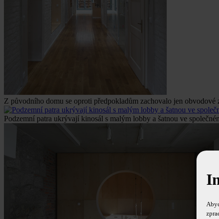
Z původního domu se oproti předpokladům zachovalo jen obvodové zdi
Podzemní patra ukrývají kinosál s malým lobby a šatnou ve společném
I
Abyc
zpra