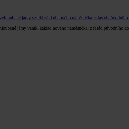
vyhloubené jámy vznikl základ nového náměstíčka; z fasád původního do