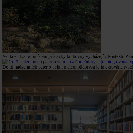
Velikost, tvar a umístění přístavby knihovny vycházejí z kontextu Zám
Do tří nadzemních pater o velmi malém půdorysu je integrována typol