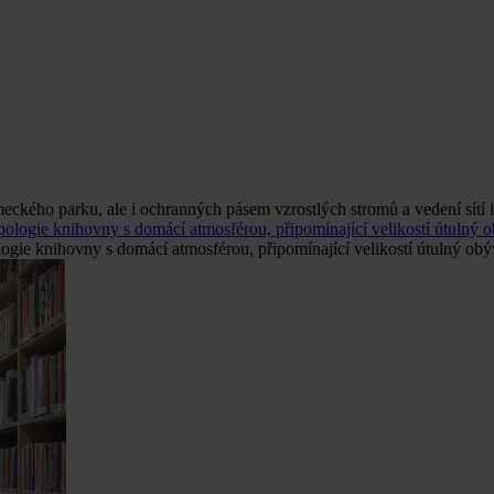
eckého parku, ale i ochranných pásem vzrostlých stromů a vedení sítí i
ogie knihovny s domácí atmosférou, připomínající velikostí útulný obý