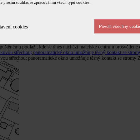
te prosím souhlas se zpracováním všech typů cookies.
tavení cookies
puštěnému podlaží, kde se dnes nachází mateřské centrum prosvětlené 
kovou střechou; panoramatické okno umožňuje těsný kontakt se stromy