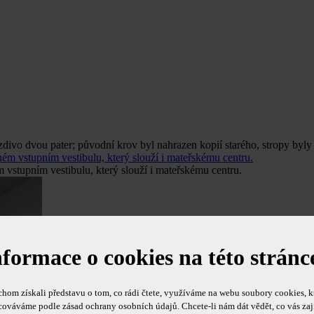
vo dvou pater; původní krov byl nahrazen kopií starého, stropy byly 
 vstupním vestibulu, který slouží i mateřskému centru.
nformace o cookies na této stránc
hom získali představu o tom, co rádi čtete, využíváme na webu soubory cookies, k
cováváme podle zásad ochrany osobních údajů. Chcete-li nám dát vědět, co vás zaj