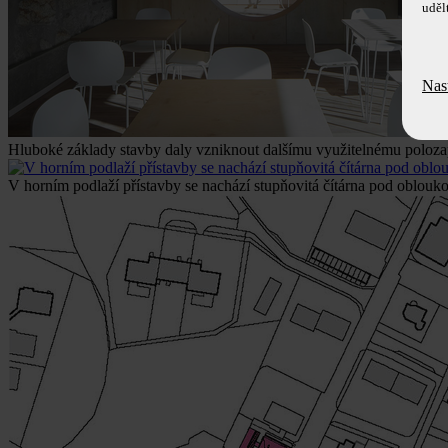
uděl
Nas
Hluboké základy stavby daly vzniknout dalšímu využitelnému poloza
V horním podlaží přístavby se nachází stupňovitá čítárna pod oblou