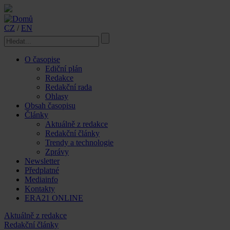
CZ
/
EN
O časopise
Ediční plán
Redakce
Redakční rada
Ohlasy
Obsah časopisu
Články
Aktuálně z redakce
Redakční články
Trendy a technologie
Zprávy
Newsletter
Předplatné
Mediainfo
Kontakty
ERA21 ONLINE
Aktuálně z redakce
Redakční články