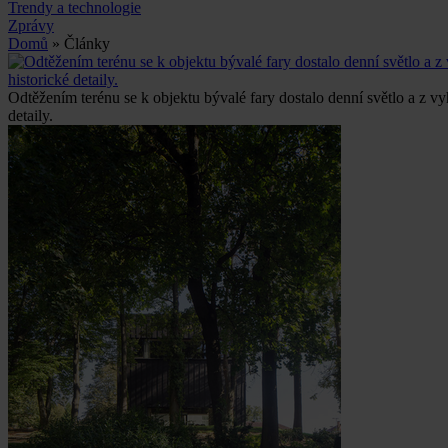
Trendy a technologie
Zprávy
Domů
» Články
Odtěžením terénu se k objektu bývalé fary dostalo denní světlo a z 
detaily.