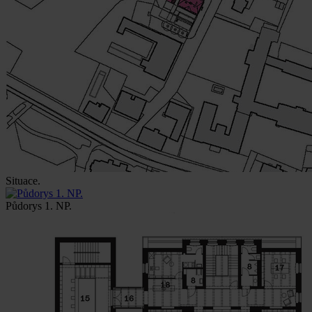
Situace.
Půdorys 1. NP.