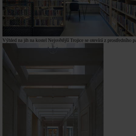
Výhled na jih na kostel Nejsvětější Trojice se otevírá z prostředního pa