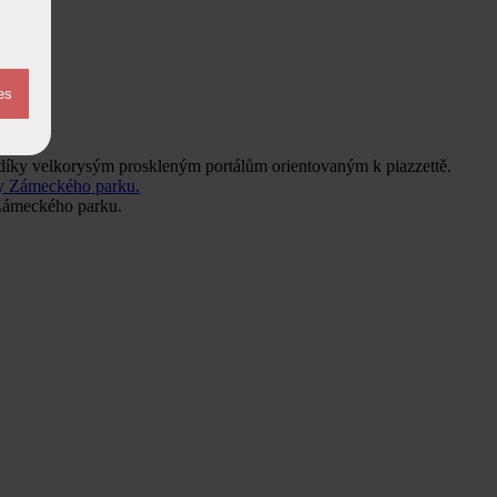
díky velkorysým proskleným portálům orientovaným k piazzettě.
 Zámeckého parku.