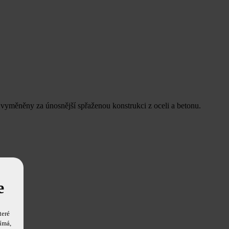
vyměněny za únosnější spřaženou konstrukci z oceli a betonu.
e
teré
ímá,