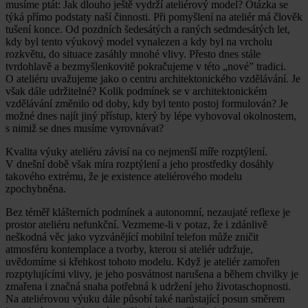
musíme ptát: Jak dlouho ještě vydrží ateliérový model? Otázka se
týká přímo podstaty naší činnosti. Při pomyšlení na ateliér má člověk
tušení konce. Od pozdních šedesátých a raných sedmdesátých let,
kdy byl tento výukový model vynalezen a kdy byl na vrcholu
rozkvětu, do situace zasáhly mnohé vlivy. Přesto dnes stále
tvrdohlavě a bezmyšlenkovitě pokračujeme v této „nové” tradici.
O ateliéru uvažujeme jako o centru architektonického vzdělávání. Je
však dále udržitelné? Kolik podmínek se v architektonickém
vzdělávání změnilo od doby, kdy byl tento postoj formulován? Je
možné dnes najít jiný přístup, který by lépe vyhovoval okolnostem,
s nimiž se dnes musíme vyrovnávat?
Kvalita výuky ateliéru závisí na co nejmenší míře rozptýlení.
V dnešní době však míra rozptýlení a jeho prostředky dosáhly
takového extrému, že je existence ateliérového modelu
zpochybněna.
Bez téměř klášterních podmínek a autonomní, nezaujaté reflexe je
prostor ateliéru nefunkční. Vezmeme-li v potaz, že i zdánlivě
neškodná věc jako vyzvánějící mobilní telefon může zničit
atmosféru kontemplace a tvorby, kterou si ateliér udržuje,
uvědomíme si křehkost tohoto modelu. Když je ateliér zamořen
rozptylujícími vlivy, je jeho posvátnost narušena a během chvilky je
zmařena i značná snaha potřebná k udržení jeho životaschopnosti.
Na ateliérovou výuku dále působí také narůstající posun směrem