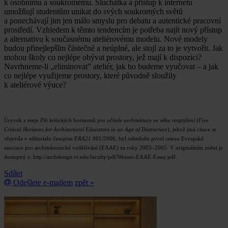
k osobnímu a soukromému. Sluchátka a přístup k internetu
umožňují studentům unikat do svých soukromých světů
a ponechávají jim jen málo smyslu pro debatu a autentické pracovní
prostředí. Vzhledem k těmto tendencím je potřeba najít nový přístup
a alternativu k současnému ateliérovému modelu. Nové modely
budou přinejlepším částečné a neúplné, ale stojí za to je vytvořit. Jak
mohou školy co nejlépe obývat prostory, jež mají k dispozici?
Navrhneme-li „eliminovat” ateliér, jak ho budeme vyučovat – a jak
co nejlépe využijeme prostory, které původně sloužily
k ateliérové výuce?
Úryvek z eseje
Pět kritických horizontů pro učitele architektury ve věku rozptýlení
(
Five
Critical Horizons for Architectural Educators in an Age of Distraction
), jehož jiná citace se
objevila v editorialu časopisu
ERA21
#01/2006, byl odměněn první cenou Evropské
asociace pro architektonické vzdělávání (EAAE) za roky 2003–2005. V originálním znění je
dostupný z: http://archdesign.vt.edu/faculty/pdf/Weiner-EAAE-Essay.pdf.
Sdílet
Odešlete e-mailem
zpět »