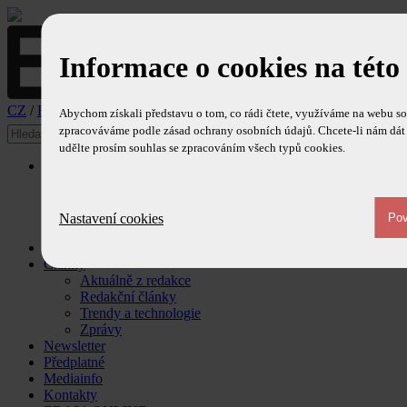
Informace o cookies na této
CZ
/
EN
Abychom získali představu o tom, co rádi čtete, využíváme na webu so
zpracováváme podle zásad ochrany osobních údajů. Chcete-li nám dát 
udělte prosím souhlas se zpracováním všech typů cookies.
O časopise
Ediční plán
Redakce
Redakční rada
Nastavení cookies
Ohlasy
Obsah časopisu
Články
Aktuálně z redakce
Redakční články
Trendy a technologie
Zprávy
Newsletter
Předplatné
Mediainfo
Kontakty