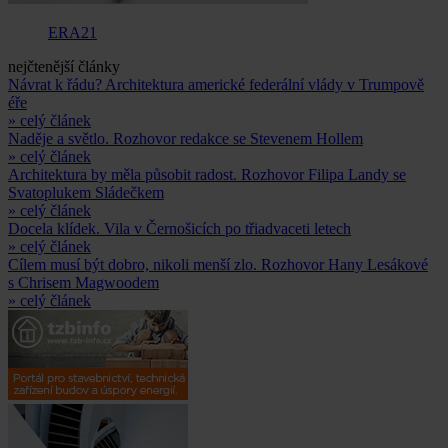
ERA21
nejčtenější články
Návrat k řádu? Architektura americké federální vlády v Trumpově
éře
» celý článek
Naděje a světlo. Rozhovor redakce se Stevenem Hollem
» celý článek
Architektura by měla působit radost. Rozhovor Filipa Landy se
Svatoplukem Sládečkem
» celý článek
Docela klídek. Vila v Černošicích po třiadvaceti letech
» celý článek
Cílem musí být dobro, nikoli menší zlo. Rozhovor Hany Lesákové
s Chrisem Magwoodem
» celý článek