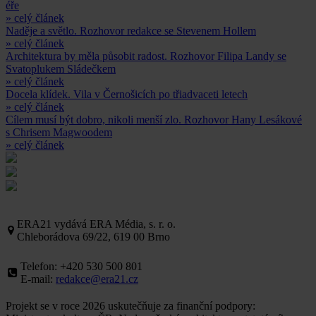
éře
» celý článek
Naděje a světlo. Rozhovor redakce se Stevenem Hollem
» celý článek
Architektura by měla působit radost. Rozhovor Filipa Landy se
Svatoplukem Sládečkem
» celý článek
Docela klídek. Vila v Černošicích po třiadvaceti letech
» celý článek
Cílem musí být dobro, nikoli menší zlo. Rozhovor Hany Lesákové
s Chrisem Magwoodem
» celý článek
ERA21 vydává ERA Média, s. r. o.
Chleborádova 69/22, 619 00 Brno
Telefon: +420 530 500 801
E-mail:
redakce@era21.cz
Projekt se v roce 2026 uskutečňuje za finanční podpory: