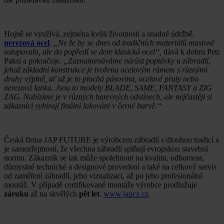
Hojně se využívá, zejména kvůli životnosti a snadné údržbě,
nerezová ocel
. „Ne že by se dnes od tradičních materiálů masivně
ustupovalo, ale do popředí se dere klasická ocel“,
dává k dobru Petr
Paksi a pokračuje.
„Zaznamenáváme nárůst poptávky u zábradlí,
jehož základní konstrukce je tvořena ocelovým rámem s různými
druhy výplně, ať už je to plochá pásovina, ocelové pruty nebo
nerezová lanka. Jsou to modely BLADE, SAME, FANTASY a ZIG
ZAG. Nabízíme je v různých barevných odstínech, ale nejčastěji si
zákazníci vybírají finální lakování v černé barvě.“
Česká firma JAP FUTURE je výrobcem zábradlí s dlouhou tradicí a
je samozřejmostí, že všechna zábradlí splňují evropskou stavební
normu. Zákazník se tak může spolehnout na kvalitu, odbornost,
důmyslné technické a designové provedení a také na celkový servis
od zaměření zábradlí, jeho vizualizaci, až po jeho profesionální
montáž. V případě certifikované montáže výrobce prodlužuje
záruku
až na skvělých
pět let
.
www.japcz.cz
.