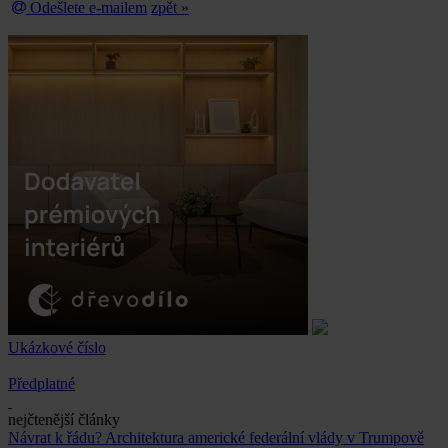
Odešlete e-mailem
zpět »
Ukázkové číslo
Předplatné
nejčtenější články
Návrat k řádu? Architektura americké federální vlády v Trumpově