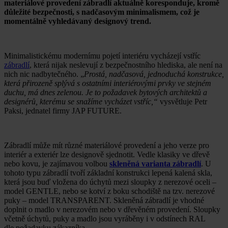
materiálové provedení zábradlí aktuálně koresponduje, kromě
důležité bezpečnosti, s nadčasovým minimalismem, což je
momentálně vyhledávaný designový trend.
Minimalistickému modernímu pojetí interiéru vycházejí vstříc
zábradlí
, která nijak neslevují z bezpečnostního hlediska, ale není na
nich nic nadbytečného. „
Prostá, nadčasová, jednoduchá konstrukce,
která přirozeně splývá s ostatními interiérovými prvky ve stejném
duchu, má dnes zelenou. Je to požadavek bytových architektů a
designérů, kterému se snažíme vycházet vstříc,“
vysvětluje Petr
Paksi, jednatel firmy JAP FUTURE.
Zábradlí může mít různé materiálové provedení a jeho verze pro
interiér a exteriér lze designově sjednotit. Vedle klasiky ve dřevě
nebo kovu, je zajímavou volbou
skleněná varianta zábradlí
. U
tohoto typu zábradlí tvoří základní konstrukci lepená kalená skla,
která jsou buď vložena do úchytů mezi sloupky z nerezové oceli –
model GENTLE, nebo se kotví z boku schodiště na tzv. nerezové
puky – model TRANSPARENT. Skleněná zábradlí je vhodné
doplnit o madlo v nerezovém nebo v dřevěném provedení. Sloupky
včetně úchytů, puky a madlo jsou vyráběny i v odstínech RAL
dle požadavku zákazníka.