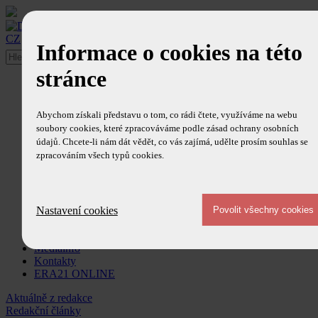
CZ
/
EN
Informace o cookies na této
stránce
O časopise
Ediční plán
Redakce
Abychom získali představu o tom, co rádi čtete, využíváme na webu
Redakční rada
soubory cookies, které zpracováváme podle zásad ochrany osobních
Ohlasy
údajů. Chcete-li nám dát vědět, co vás zajímá, udělte prosím souhlas se
Obsah časopisu
zpracováním všech typů cookies.
Články
Aktuálně z redakce
Redakční články
Trendy a technologie
Zprávy
Nastavení cookies
Newsletter
Předplatné
Mediainfo
Kontakty
ERA21 ONLINE
Aktuálně z redakce
Redakční články