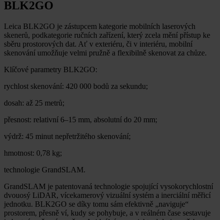
BLK2GO
Leica BLK2GO je zástupcem kategorie mobilních laserových
skenerů, podkategorie ručních zařízení, který zcela mění přístup ke
sběru prostorových dat. Ať v exteriéru, či v interiéru, mobilní
skenování umožňuje velmi pružně a flexibilně skenovat za chůze.
Klíčové parametry BLK2GO:
rychlost skenování: 420 000 bodů za sekundu;
dosah: až 25 metrů;
přesnost: relativní 6–15 mm, absolutní do 20 mm;
výdrž: 45 minut nepřetržitého skenování;
hmotnost: 0,78 kg;
technologie GrandSLAM.
GrandSLAM je patentovaná technologie spojující vysokorychlostní
dvouosý LiDAR, vícekamerový vizuální systém a inerciální měřicí
jednotku. BLK2GO se díky tomu sám efektivně „naviguje“
prostorem, přesně ví, kudy se pohybuje, a v reálném čase sestavuje