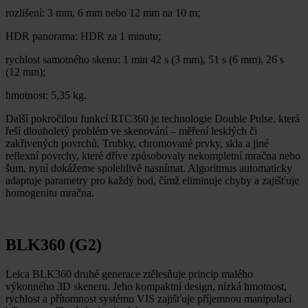
rozlišení: 3 mm, 6 mm nebo 12 mm na 10 m;
HDR panorama: HDR za 1 minutu;
rychlost samotného skenu: 1 min 42 s (3 mm), 51 s (6 mm), 26 s
(12 mm);
hmotnost: 5,35 kg.
Další pokročilou funkcí RTC360 je technologie Double Pulse, která
řeší dlouholetý problém ve skenování – měření lesklých či
zakřivených povrchů. Trubky, chromované prvky, skla a jiné
reflexní povrchy, které dříve způsobovaly nekompletní mračna nebo
šum, nyní dokážeme spolehlivě nasnímat. Algoritmus automaticky
adaptuje parametry pro každý bod, čímž eliminuje chyby a zajišťuje
homogenitu mračna.
BLK360 (G2)
Leica BLK360 druhé generace ztělesňuje princip malého
výkonného 3D skeneru. Jeho kompaktní design, nízká hmotnost,
rychlost a přítomnost systému VIS zajišťuje příjemnou manipulaci