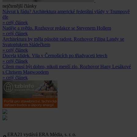
nejčtenější články
Návrat k řádu? Architektura americké federální vlády v Trumpově
éře
» celý článek
Naděje a světlo. Rozhovor redakce se Stevenem Hollem
» celý článek
Architektura by měla působit radost. Rozhovor Filipa Landy se
Svatoplukem Sládečkem
» celý článek
Docela klídek. Vila v Černošicích po třiadvaceti letech
» celý článek
Cílem musí být dobro, nikoli menší zlo. Rozhovor Hany Lesákové
s Chrisem Magwoodem
» celý článek
ERA21 vydává ERA Média, s. r. o.