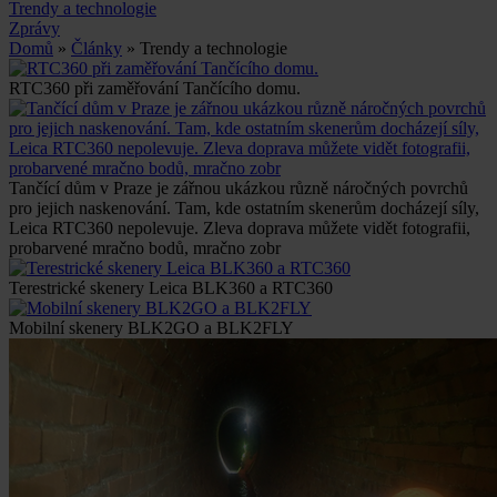
Trendy a technologie
Zprávy
Domů
»
Články
» Trendy a technologie
RTC360 při zaměřování Tančícího domu.
Tančící dům v Praze je zářnou ukázkou různě náročných povrchů
pro jejich naskenování. Tam, kde ostatním skenerům docházejí síly,
Leica RTC360 nepolevuje. Zleva doprava můžete vidět fotografii,
probarvené mračno bodů, mračno zobr
Terestrické skenery Leica BLK360 a RTC360
Mobilní skenery BLK2GO a BLK2FLY