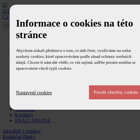
CZ
/
EN
Informace o cookies na této
stránce
O časopise
Ediční plán
Redakce
Abychom získali představu o tom, co rádi čtete, využíváme na webu
Redakční rada
soubory cookies, které zpracováváme podle zásad ochrany osobních
Ohlasy
údajů. Chcete-li nám dát vědět, co vás zajímá, udělte prosím souhlas se
Obsah časopisu
zpracováním všech typů cookies.
Články
Aktuálně z redakce
Redakční články
Trendy a technologie
Zprávy
Nastavení cookies
Newsletter
Předplatné
Mediainfo
Kontakty
ERA21 ONLINE
Aktuálně z redakce
Redakční články