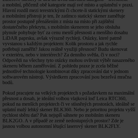
a mobilní, přičemž obě kategorie mají své místo a uplatnění v praxi.
Hlavní rozdíl mezi terestrickými či chcete-li statickými skenery
a mobilními přístroji je ten, že zatímco statický skener zaměřuje
prostor postupně přenášením z místa na místo při zajištění
dostatečného překrytu, s mobilním skenerem se jeho obsluha
plynule pohybuje byť za cenu menší přesnosti a menšího dosahu
LiDAR paprsku, avšak výrazně rychleji. Otázky, které patrně
vyvstanou s každým projektem: Kolik prostoru a jak rychle
potřebuji zaměřit? Jakou reálně využiji přesnost? Budu skenovat
v exteriéru, nebo v interiérech? Za denního světla, či v noci?
Odpovědi na všechny tyto otázky mohou ovlivnit výběr nasazeného
skeneru během zaměřování. Z pohledu praxe je zcela běžné
jednotlivé technologie kombinovat díky zpracování dat v jednom
softwarovém nástroji. Výsledkem zpracování jsou bezešvá mračna
bodů.
Pokud pracujete na velkých projektech s požadavkem na maximální
přesnost a dosah, je ideální volbou vlajková loď Leica RTC360,
pokud na menších projektech či ve stísněných prostorách, ideálně se
uplatní malý lehký skener BLK360. Nebo je prioritou projektu vyšší
rychlost sběru dat? Pak nejspíš sáhnete po mobilním skeneru
BLK2GO. A v případě ze země nedostupných prostor? Zde je
jasnou volbou autonomní létající laserový skener BLK2FLY.