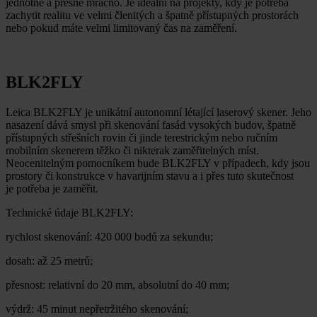
jednotné a přesné mračno. Je ideální na projekty, kdy je potřeba
zachytit realitu ve velmi členitých a špatně přístupných prostorách
nebo pokud máte velmi limitovaný čas na zaměření.
BLK2FLY
Leica BLK2FLY je unikátní autonomní létající laserový skener. Jeho
nasazení dává smysl při skenování fasád vysokých budov, špatně
přístupných střešních rovin či jinde terestrickým nebo ručním
mobilním skenerem těžko či nikterak zaměřitelných míst.
Neocenitelným pomocníkem bude BLK2FLY v případech, kdy jsou
prostory či konstrukce v havarijním stavu a i přes tuto skutečnost
je potřeba je zaměřit.
Technické údaje BLK2FLY:
rychlost skenování: 420 000 bodů za sekundu;
dosah: až 25 metrů;
přesnost: relativní do 20 mm, absolutní do 40 mm;
výdrž: 45 minut nepřetržitého skenování;