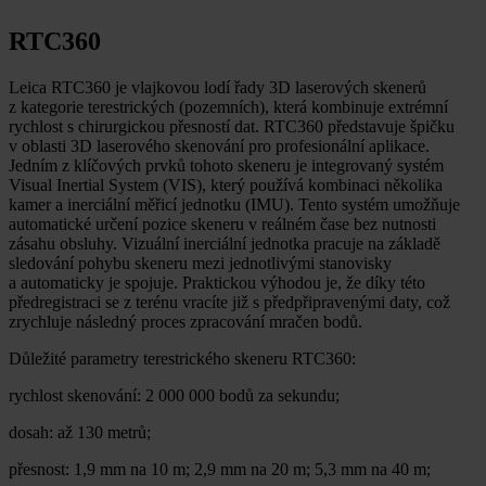
RTC360
Leica RTC360 je vlajkovou lodí řady 3D laserových skenerů
z kategorie terestrických (pozemních), která kombinuje extrémní
rychlost s chirurgickou přesností dat. RTC360 představuje špičku
v oblasti 3D laserového skenování pro profesionální aplikace.
Jedním z klíčových prvků tohoto skeneru je integrovaný systém
Visual Inertial System (VIS), který používá kombinaci několika
kamer a inerciální měřicí jednotku (IMU). Tento systém umožňuje
automatické určení pozice skeneru v reálném čase bez nutnosti
zásahu obsluhy. Vizuální inerciální jednotka pracuje na základě
sledování pohybu skeneru mezi jednotlivými stanovisky
a automaticky je spojuje. Praktickou výhodou je, že díky této
předregistraci se z terénu vracíte již s předpřipravenými daty, což
zrychluje následný proces zpracování mračen bodů.
Důležité parametry terestrického skeneru RTC360:
rychlost skenování: 2 000 000 bodů za sekundu;
dosah: až 130 metrů;
přesnost: 1,9 mm na 10 m; 2,9 mm na 20 m; 5,3 mm na 40 m;