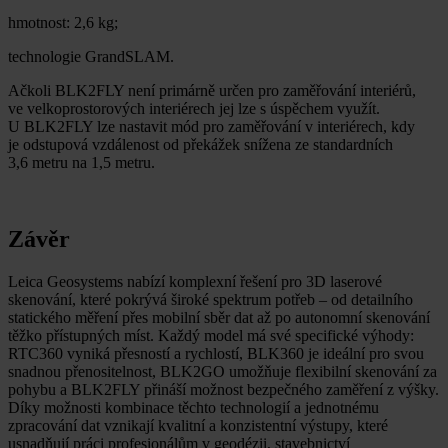
hmotnost: 2,6 kg;
technologie GrandSLAM.
Ačkoli BLK2FLY není primárně určen pro zaměřování interiérů,
ve velkoprostorových interiérech jej lze s úspěchem využít.
U BLK2FLY lze nastavit mód pro zaměřování v interiérech, kdy
je odstupová vzdálenost od překážek snížena ze standardních
3,6 metru na 1,5 metru.
Závěr
Leica Geosystems nabízí komplexní řešení pro 3D laserové
skenování, které pokrývá široké spektrum potřeb – od detailního
statického měření přes mobilní sběr dat až po autonomní skenování
těžko přístupných míst. Každý model má své specifické výhody:
RTC360 vyniká přesností a rychlostí, BLK360 je ideální pro svou
snadnou přenositelnost, BLK2GO umožňuje flexibilní skenování za
pohybu a BLK2FLY přináší možnost bezpečného zaměření z výšky.
Díky možnosti kombinace těchto technologií a jednotnému
zpracování dat vznikají kvalitní a konzistentní výstupy, které
usnadňují práci profesionálům v geodézii, stavebnictví