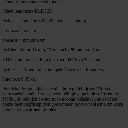
během zaměřování a kvalitní data.
Hlavní parametry BLK360:
rychlost skenování: 680 000 bodů za sekundu;
dosah: až 45 metrů;
přesnost: 4 mm na 10 m;
rozlišení: 6 mm, 12 mm, 25 mm nebo 50 mm na 10 m;
HDR panorama: LDR za 8 sekund, HDR za 20 sekund;
rychlost: < 20 sekund na kompletní sken a LDR snímek;
hmotnost: 0,85 kg.
Praktický design nejvíce ocení ti, kteří potřebují zaměřit rychle
a dostatečně kvalitně menší nebo hůře přístupná místa. Lezení po
žebříku do půdních prostor nebo naopak požadavek na zaměření
pouze šachtou přístupných podzemních prostor není s malým lehce
přenosným přístrojem problém.