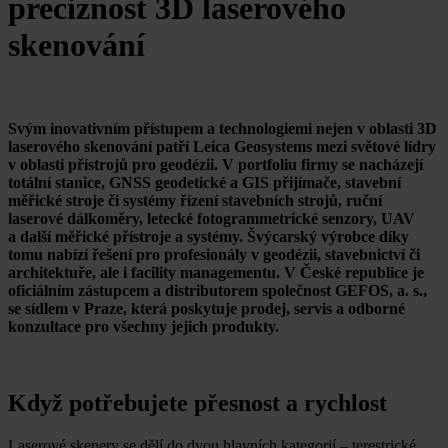
preciznost 3D laserového
skenování
Svým inovativním přístupem a technologiemi nejen v oblasti 3D
laserového skenování patří Leica Geosystems mezi světové lídry
v oblasti přístrojů pro geodézii. V portfoliu firmy se nacházejí
totální stanice, GNSS geodetické a GIS přijímače, stavební
měřické stroje či systémy řízení stavebních strojů, ruční
laserové dálkoměry, letecké fotogrammetrické senzory, UAV
a další měřické přístroje a systémy. Švýcarský výrobce díky
tomu nabízí řešení pro profesionály v geodézii, stavebnictví či
architektuře, ale i facility managementu. V České republice je
oficiálním zástupcem a distributorem společnost GEFOS, a. s.,
se sídlem v Praze, která poskytuje prodej, servis a odborné
konzultace pro všechny jejich produkty.
Když potřebujete přesnost a rychlost
Laserové skenery se dělí do dvou hlavních kategorií – terestrické