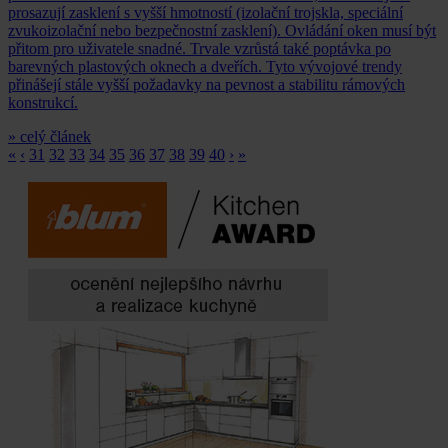
prosazují zasklení s vyšší hmotností (izolační trojskla, speciální
zvukoizolační nebo bezpečnostní zasklení). Ovládání oken musí být
přitom pro uživatele snadné. Trvale vzrůstá také poptávka po
barevných plastových oknech a dveřích. Tyto vývojové trendy
přinášejí stále vyšší požadavky na pevnost a stabilitu rámových
konstrukcí.
» celý článek
«
‹
31
32
33
34
35
36
37
38
39
40
›
»