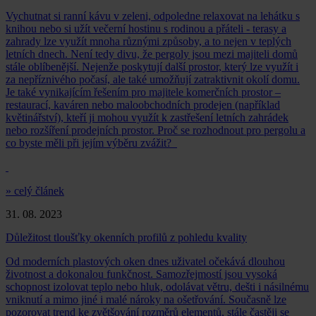
Vychutnat si ranní kávu v zeleni, odpoledne relaxovat na lehátku s
knihou nebo si užít večerní hostinu s rodinou a přáteli - terasy a
zahrady lze využít mnoha různými způsoby, a to nejen v teplých
letních dnech. Není tedy divu, že pergoly jsou mezi majiteli domů
stále oblíbenější. Nejenže poskytují další prostor, který lze využít i
za nepříznivého počasí, ale také umožňují zatraktivnit okolí domu.
Je také vynikajícím řešením pro majitele komerčních prostor –
restaurací, kaváren nebo maloobchodních prodejen (například
květinářství), kteří ji mohou využít k zastřešení letních zahrádek
nebo rozšíření prodejních prostor. Proč se rozhodnout pro pergolu a
co byste měli při jejím výběru zvážit?
» celý článek
31. 08. 2023
Důležitost tloušťky okenních profilů z pohledu kvality
Od moderních plastových oken dnes uživatel očekává dlouhou
životnost a dokonalou funkčnost. Samozřejmostí jsou vysoká
schopnost izolovat teplo nebo hluk, odolávat větru, dešti i násilnému
vniknutí a mimo jiné i malé nároky na ošetřování. Současně lze
pozorovat trend ke zvětšování rozměrů elementů, stále častěji se