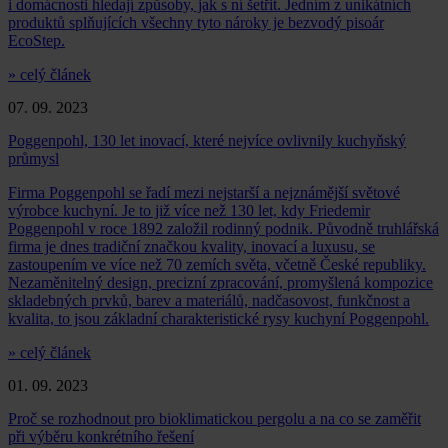
i domácnosti hledají způsoby, jak s ní šetřit. Jedním z unikátních
produktů splňujících všechny tyto nároky je bezvodý pisoár
EcoStep.
» celý článek
07. 09. 2023
Poggenpohl, 130 let inovací, které nejvíce ovlivnily kuchyňský
průmysl
Firma Poggenpohl se řadí mezi nejstarší a nejznámější světové
výrobce kuchyní. Je to již více než 130 let, kdy Friedemir
Poggenpohl v roce 1892 založil rodinný podnik. Původně truhlářská
firma je dnes tradiční značkou kvality, inovací a luxusu, se
zastoupením ve více než 70 zemích světa, včetně České republiky.
Nezaměnitelný design, precizní zpracování, promyšlená kompozice
skladebných prvků, barev a materiálů, nadčasovost, funkčnost a
kvalita, to jsou základní charakteristické rysy kuchyní Poggenpohl.
» celý článek
01. 09. 2023
Proč se rozhodnout pro bioklimatickou pergolu a na co se zaměřit
při výběru konkrétního řešení