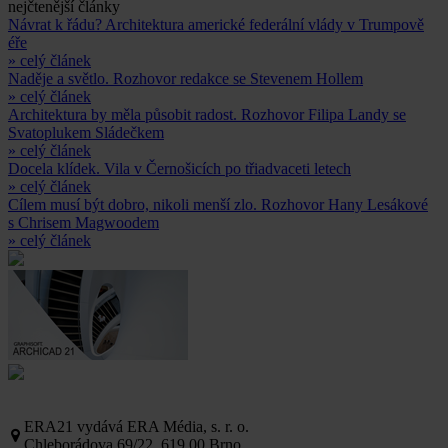
nejčtenější články
Návrat k řádu? Architektura americké federální vlády v Trumpově
éře
» celý článek
Naděje a světlo. Rozhovor redakce se Stevenem Hollem
» celý článek
Architektura by měla působit radost. Rozhovor Filipa Landy se
Svatoplukem Sládečkem
» celý článek
Docela klídek. Vila v Černošicích po třiadvaceti letech
» celý článek
Cílem musí být dobro, nikoli menší zlo. Rozhovor Hany Lesákové
s Chrisem Magwoodem
» celý článek
ERA21 vydává ERA Média, s. r. o.
Chleborádova 69/22, 619 00 Brno