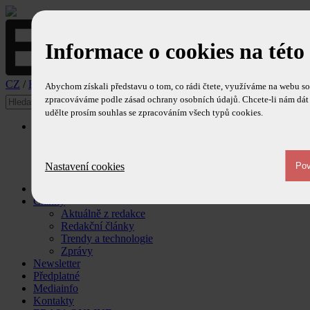
Informace o cookies na této
CZ
/
EN
Abychom získali představu o tom, co rádi čtete, využíváme na webu so
zpracováváme podle zásad ochrany osobních údajů. Chcete-li nám dát 
udělte prosím souhlas se zpracováním všech typů cookies.
O časopise
Ediční plán
Redakce
Redakční rada
Nastavení cookies
Ohlasy
Obsah časopisu
Články
Aktuálně z redakce
Redakční články
Trendy a technologie
Zprávy
Newsletter
Předplatné
Mediainfo
Kontakty