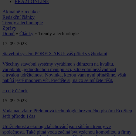
ERA21 ONLINE
Aktuálně z redakce
Redakční články
Trendy a technologie
Zprávy
Domů
»
Články
» Trendy a technologie
17. 09. 2023
Stavební systém PORFIX AKU: váš přítel s výhodami
Všechny stavební systémy vyrábíme s důrazem na kvalitu,
variabilitu, jednoduchou manipulaci, zdravotní nezávadnost
a trvalou udržitelnost. Novinka, kterou vám nyní přinášíme, však
nabízí ještě mnohem víc. Přečtěte si, na co se můžete těšit.
» celý článek
15. 09. 2023
Voda nad zlato: Přelomová technologie bezvodého pisoáru EcoStep
šetří přírodu i čas
Udržitelnost a ekologické chování jsou sílícími trendy ve
společnosti. Také pitná voda začíná být vzácnou komoditou a firmy