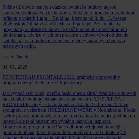
Světlo už dávno není jen otázkou svítidel a budovy nejsou
souborem izolovaných technologií. Právě tuto proměnu dlouhodobě
reflektuje veletrh Light + Building, který se od 8. do 13. března
2026 uskuteční na výstavišti Messe Frankfurt. Pro architekty,
projektanty i městské plánovače patří k nemnoha mezinárodním
platformám, kde lze v jednom prostoru sledovat vývoj od detailu
svítidla až po komplexní řízení energeticky náročných budov a
městských celků.
» celý článek
01. 01. 2026
FENSTERBAU FRONTALE 2026: praktický doprovodný
program otevírá dveře a rozšiřuje obzory
Jak vypadá svět oken, dveří a fasád dnes a zítra? Praktické odpovědi
na aktuální i budoucí témata poskytne veletrh FENSTERBAU
FRONTALE, který se bude konat od 24. do 27. března 2026 ve
spolupráci s veletrhem HOLZ-HANDWERK v Norimberku. Přední
světový mezinárodní veletrh oken, dveří a fasád není jen přehlídkou
inovací, ale také místem pro výměnu názorů a inspiraci.
Doprovodný program umožňuje odborné veřejnosti hlouběji se
ponořit do témat, která hýbou tímto odvětvím – od udržitelných
stavebních konceptů a digitálních řešení až po nové obchodní