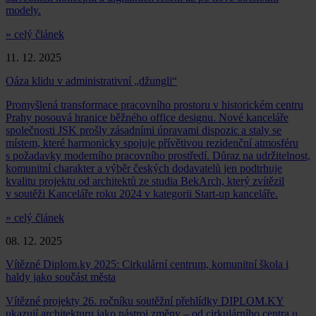
modely.
» celý článek
11. 12. 2025
Oáza klidu v administrativní „džungli“
Promyšlená transformace pracovního prostoru v historickém centru
Prahy posouvá hranice běžného office designu. Nové kanceláře
společnosti JSK prošly zásadními úpravami dispozic a staly se
místem, které harmonicky spojuje přívětivou rezidenční atmosféru
s požadavky moderního pracovního prostředí. Důraz na udržitelnost,
komunitní charakter a výběr českých dodavatelů jen podtrhuje
kvalitu projektu od architektů ze studia BekArch, který zvítězil
v soutěži Kanceláře roku 2024 v kategorii Start-up kanceláře.
» celý článek
08. 12. 2025
Vítězné Diplom.ky 2025: Cirkulární centrum, komunitní škola i
haldy jako součást města
Vítězné projekty 26. ročníku soutěžní přehlídky DIPLOM.KY
ukazují architekturu jako nástroj změny – od cirkulárního centra u