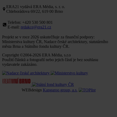
ERA21 vydává ERA Média, s. r. o.
Chleborádova 69/22, 619 00 Brno
Telefon: +420 530 500 801
E-mail:
redakce@era21.cz
Projekt se v roce 2026 uskutečňuje za finanční podpory:
Ministerstva kultury ČR, Nadace české architektury, statutárního
města Brna a Státního fondu kultury ČR.
Copyright ©2004-2026 ERA Média, s.r.o
Použití článků a fotografií nebo jejich částí je bez souhlasu
vydavatele zakázáno.
WEBdesign
Kangaroo group, a.s.