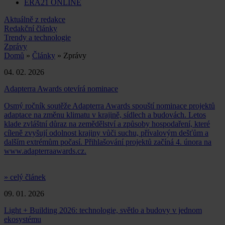
ERA21 ONLINE
Aktuálně z redakce
Redakční články
Trendy a technologie
Zprávy
Domů
»
Články
» Zprávy
04. 02. 2026
Adapterra Awards otevírá nominace
Osmý ročník soutěže Adapterra Awards spouští nominace projektů
adaptace na změnu klimatu v krajině, sídlech a budovách. Letos
klade zvláštní důraz na zemědělství a způsoby hospodaření, které
cíleně zvyšují odolnost krajiny vůči suchu, přívalovým dešťům a
dalším extrémům počasí. Přihlašování projektů začíná 4. února na
www.adapterraawards.cz.
» celý článek
09. 01. 2026
Light + Building 2026: technologie, světlo a budovy v jednom
ekosystému