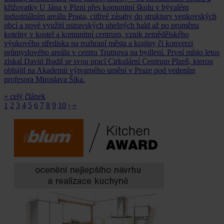
křižovatky U Jána v Plzni přes komunitní školu v bývalém
industriálním areálu Praga, citlivé zásahy do struktury venkovských
obcí a nové využití ostravských uhelných hald až po proměnu
kotelny v kostel a komunitní centrum, vznik zemědělského
výukového střediska na rozhraní města a krajiny či konverzi
průmyslového areálu v centru Trutnova na bydlení. První místo letos
získal David Budil se svou prací Cirkulární Centrum Plzeň, kterou
obhájil na Akademii výtvarného umění v Praze pod vedením
profesora Miroslava Šika.
» celý článek
1
2
3
4
5
6
7
8
9
10
›
»