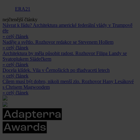
ERA21
nejčtenější články
Návrat k řádu? Architektura americké federální vlády v Trumpově
éře
» celý článek
Naděje a světlo. Rozhovor redakce se Stevenem Hollem
» celý článek
Architektura by měla působit radost. Rozhovor Filipa Landy se
Svatoplukem Sládečkem
» celý článek
Docela klídek. Vila v Černošicích po třiadvaceti letech
» celý článek
Cílem musí být dobro, nikoli menší zlo. Rozhovor Hany Lesákové
s Chrisem Magwoodem
» celý článek