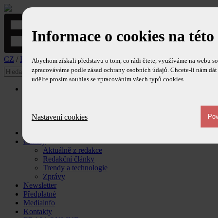
Informace o cookies na této
CZ
/
EN
Abychom získali představu o tom, co rádi čtete, využíváme na webu so
zpracováváme podle zásad ochrany osobních údajů. Chcete-li nám dát 
udělte prosím souhlas se zpracováním všech typů cookies.
O časopise
Ediční plán
Redakce
Redakční rada
Nastavení cookies
Ohlasy
Obsah časopisu
Články
Aktuálně z redakce
Redakční články
Trendy a technologie
Zprávy
Newsletter
Předplatné
Mediainfo
Kontakty