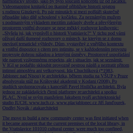
harmonicky srostlo, jako by bylo součástí konceptu už od začátku.
Videomapping kmitající po tkanině přibližuje historii spjatou
s rodinou Ginzkeyů. Po pár minutách si mezi polštáři skutečně
připadáte jako dítě schoulené v kočárku. Za neznámým mužem
s podmanivým výkladem mezitím zaklaply dveře a převýšeným
prostorem vnitřní dvorany se nese měkký rozhovor knihovnic:
„Slyšela jsi, jak vyprávěl o historii Vratislavic?“ V tichu pod vámi
ožívají další tlumené rozhovory o místech, ke kterým se z domu
otevírají tematické výhledy. Dům, vystavěný z vnějšího kontextu
a vnitřní dispozice s citem pro intimitu, se v každodenním provozu
projevuje dobrou náladou a letmými úsměvy. Prostorové uspořádání
jde naproti vzájemnému respektu, ale i situacím, jak se seznámit.
V IGI se podařilo skloubit provozně pestrou náplň a neztratit přitom
intimní atmosféru ani velkorysost. Ida Chuchlíková (*1983,
Jablonec nad Nisou) je architektka, během studia na VŠUP v Praze
absolvovala stáž na Královské akademii v Kodani (2008). Po
studiích spolupracovala s kanceláří Pavel Hnilička architekti. Byla
jednou ze zakládajících členů platformy re:architekti a spolku
PLAC. Nyní se svým manželem Jakubem tvoří architektonické
studio IUCH. www.iuch.cz, www.placjablonec.cz
Jiří Janďourek,
Ondřej Novák / atakarchitekti
The move to build a new community center was first initiated when
it became apparent that the current premises of the local library, in
the Vratislavice 101010 cultural center, were much too confined,