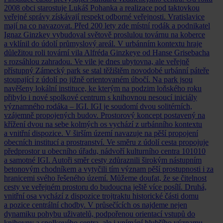
2008 obci starostuje Lukáš Pohanka a realizace pod taktovkou
veřejné správy získávají respekt odborné veřejnosti. Vratislavice
mají na co navazovat. Před 200 lety zde místní rodák a podnikatel
Ignaz Ginzkey vybudoval světově proslulou továrnu na koberce
a vklínil do údolí průmyslový areál. V urbánním kontextu hraje
důležitou roli tovární vila Alfréda Ginzkeye od Hanse Grisebacha
s rozsáhlou zahradou. Ve vile je dnes ubytovna, ale veřejně
přístupný Zámecký park se stal těžištěm novodobé urbánní páteře
stoupající z údolí po jižně orientovaném úbočí. Na park jsou
navěšeny lokální instituce, ke kterým na podzim loňského roku
přibylo i nové spolkové centrum s knihovnou nesoucí iniciály
významného rodáka – IGI. IGI je soudomí dvou solitérních,
vzájemně propojených budov. Prostorový koncept postavený na
křížení dvou na sebe kolmých os vychází z urbánního kontextu
a vnitřní dispozice. V širším území navazuje na pěší propojení
obecních institucí a prostranství. Ve směru z údolí cesta propojuje
předprostor u obecního úřadu, nádvoří kulturního centra 101010
a samotné IGI. Autoři směr cesty zdůraznili širokým nástupním
betonovým chodníkem a vytyčili tím význam pěší prostupnosti i za
hranicemi svého řešeného území. Můžeme doufat, že se čitelnost
cesty ve veřejném prostoru do budoucna ještě více posílí. Druhá,
vnitřní osa vychází z dispozice trojtraktu historické části domu
a pozice centrální chodby. V průsečících os najdeme nejen
dynamiku pohybu uživatelů, podpořenou orientací vstupů do
knihovny a spolkového centra, ale i vnímání hlubšího významu