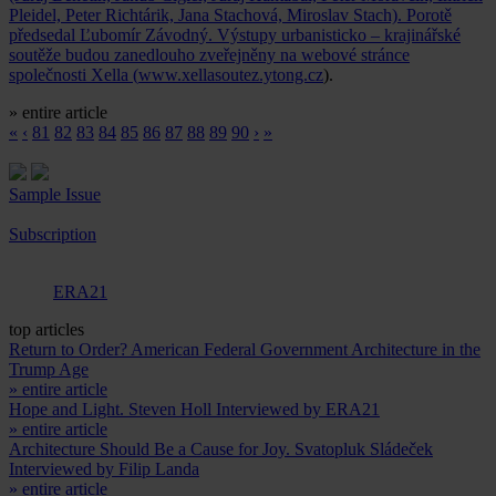
Pleidel, Peter Richtárik, Jana Stachová, Miroslav Stach). Porotě
předsedal Ľubomír Závodný. Výstupy urbanisticko – krajinářské
soutěže budou zanedlouho zveřejněny na webové stránce
společnosti Xella (
www.xellasoutez.ytong.cz
).
» entire article
«
‹
81
82
83
84
85
86
87
88
89
90
›
»
Sample Issue
Subscription
ERA21
top articles
Return to Order? American Federal Government Architecture in the
Trump Age
» entire article
Hope and Light. Steven Holl Interviewed by ERA21
» entire article
Architecture Should Be a Cause for Joy. Svatopluk Sládeček
Interviewed by Filip Landa
» entire article