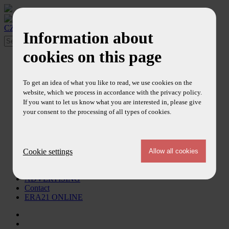
CZ
/
EN
Information about
cookies on this page
About
Profile
Editors
To get an idea of what you like to read, we use cookies on the
Editorial Board
website, which we process in accordance with the privacy policy.
References
If you want to let us know what you are interested in, please give
Contents
your consent to the processing of all types of cookies.
Articles
ERA21 News
Articles
Trends & Technologies
News
Cookie settings
Newsletter
SUBSCRIBE
ADVERTISING
Contact
ERA21 ONLINE