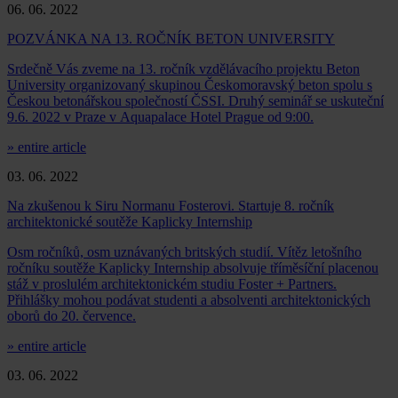
06. 06. 2022
POZVÁNKA NA 13. ROČNÍK BETON UNIVERSITY
Srdečně Vás zveme na 13. ročník vzdělávacího projektu Beton
University organizovaný skupinou Českomoravský beton spolu s
Českou betonářskou společností ČSSI. Druhý seminář se uskuteční
9.6. 2022 v Praze v Aquapalace Hotel Prague od 9:00.
» entire article
03. 06. 2022
Na zkušenou k Siru Normanu Fosterovi. Startuje 8. ročník
architektonické soutěže Kaplicky Internship
Osm ročníků, osm uznávaných britských studií. Vítěz letošního
ročníku soutěže Kaplicky Internship absolvuje tříměsíční placenou
stáž v proslulém architektonickém studiu Foster + Partners.
Přihlášky mohou podávat studenti a absolventi architektonických
oborů do 20. července.
» entire article
03. 06. 2022