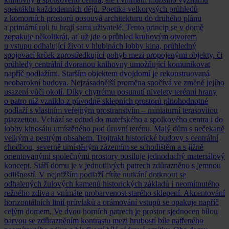
spektáklu každodenních dějů. Poetika velkorysých průhledů
z komorních prostorů posouvá architekturu do druhého plánu
a primární roli tu hrají sami uživatelé. Tento princip se v domě
zopakuje několikrát, ať už jde o průhled kruhovým otvorem
u vstupu odhalující život v hlubinách lobby kina, průhledný
spojovací krček zprostředkující pohyb mezi propojenými objekty, či
průhledy centrální dvoranou knihovny umožňující komunikovat
napříč podlažími. Starším objektem dvojdomí je rekonstruovaná
neobarokní budova. Nejzásadnější proměna spočívá ve změně jejího
usazení vůči okolí. Díky chytrému posunutí nivelety terénní hrany
o patro níž vzniklo z původně sklepních prostorů plnohodnotné
podlaží s vlastním veřejným prostranstvím – miniaturní terasovitou
piazzettou. Vchází se odtud do mateřského a spolkového centra i do
lobby kinosálu umístěného pod úrovní terénu. Malý dům s nečekaně
velkým a pestrým obsahem. Trojtrakt historické budovy s centrální
chodbou, severně umístěným zázemím se schodištěm a s jižně
orientovanými společnými prostory posiluje jednoduchý materiálový
koncept. Stáří domu je v jednotlivých patrech zdůrazněno s jemnou
odlišností. V nejnižším podlaží cítíte nutkání dotknout se
odhalených žulových kamenů historických základů i neomítnutého
režného zdiva a vnímáte probarvenost starého sklepení. Akcentování
horizontálních linií průvlaků a orámování vstupů se opakuje napříč
celým domem. Ve dvou horních patrech je prostor sjednocen bílou
barvou se zdůrazněním kontrastu mezi hrubostí bíle natřeného