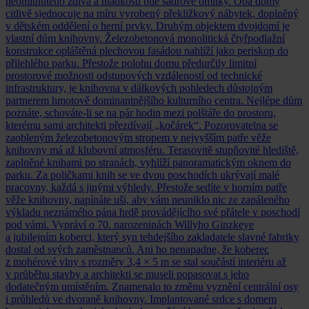
neomítnutého zdiva a hladkostí bílé sádrové omítky. Oba domy
citlivě sjednocuje na míru vyrobený překližkový nábytek, doplněný
v dětském oddělení o herní prvky. Druhým objektem dvojdomí je
vlastní dům knihovny. Železobetonová monolitická čtyřpodlažní
konstrukce opláštěná plechovou fasádou nahlíží jako periskop do
přilehlého parku. Přestože polohu domu předurčily limitní
prostorové možnosti odstupových vzdáleností od technické
infrastruktury, je knihovna v dálkových pohledech důstojným
partnerem hmotově dominantnějšího kulturního centra. Nejlépe dům
poznáte, schováte‑li se na pár hodin mezi polštáře do prostoru,
kterému sami architekti přezdívají „kočárek“. Pozorovatelna se
zaobleným železobetonovým stropem v nejvyšším patře věže
knihovny má až klubovní atmosféru. Terasovitě stupňovité hlediště,
zaplněné knihami po stranách, vyhlíží panoramatickým oknem do
parku. Za poličkami knih se ve dvou poschodích ukrývají malé
pracovny, každá s jinými výhledy. Přestože sedíte v horním patře
věže knihovny, napínáte uši, aby vám neuniklo nic ze zapáleného
výkladu neznámého pána hrdě provádějícího své přátele v poschodí
pod vámi. Vypráví o 70. narozeninách Willyho Ginzkeye
a jubilejním koberci, který syn tehdejšího zakladatele slavné fabriky
dostal od svých zaměstnanců. Ani ho nenapadne, že koberec
z mohérové vlny s rozměry 3,4 × 5 m se stal součástí interiéru až
v průběhu stavby a architekti se museli popasovat s jeho
dodatečným umístěním. Znamenalo to změnu vyznění centrální osy
i průhledů ve dvoraně knihovny. Implantované srdce s domem