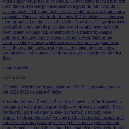
and a bigger venue had to be sought. Conveniently located just next
door, the disused clergy house seemed a good fit, but it couldn’t
accommodate all the intended uses. The solution was to build a new
extension. The design brief for the new IGI Vratislavice center was
then formulated on the basis of the client’s wishes. The project seeks
to establish a new public place that would complement the lively
town center. A single tall, contemporary, elementarily-shaped
volume of the new library extends from the west flank of the
historical clergy house, which was preserved in its original form.
Visually separate, the two structures are joined together below
ground-level and connect also through a glass corridor on the first
floor.
» entire article
02. 06. 2022
27. ročník Mezinárodní studentské soutěže Xella pro akademický
rok 2021/2022 už zná své vítěze
V barokní budově Žrebčína Štít v Kopčanech na Záhoří zasedla v
přítomnosti vedení společnosti Xella – vypisovatele soutěže (Peter
Markovič, Igor Forberger, Luděk Suchomel) a starosty obce
Kopčany (Dušan Dubecký) ve dnech 10. a 11. května mezinárodní
porota ve složení významných českých a slovenských architektů
(Juraj Benetin, Jakub Cigler, Juraj Hantabal, Peter Moravčík, Imrich