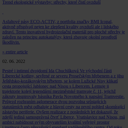
Trend ekologické výstavby: střechy, které čistí ovzduší
Asfaltové pásy ECO-ACTIV, z portfolia značky BMI Icopal,
aktivně přispívají nejen ke zlepšení kvality ovzduší ale i lidského
zdraví. Tento inovativní hydroizolační materiál pro ploché střechy je
založen na principu autokatalýzy, která zbavuje okolní prostředí
škodlivin.
» entire article
02. 06. 2022
Pestré i intimní dvojdomí Ida Chuchlíková Ve východní části
Liberecké kotliny, sevřené ze severu Prosečským hřebenem a z jihu
Ještědsko-kozákovským hřbetem, se kolem Lužické Nisy klikatí
cesta propojující Jablonec nad Nisou s Libercem. Lemuje ji
trajektorie kolejí legendární meziměstské tramvaje č. 11, jejichž
zákruty inspirovaly básníka Pavla Novotného k napsání Tramvestie.
Průjezd rozhraním aglomerace dvou pozvolna srůstajících
statutárních měst odhaluje z hlavní cesty na první pohled skomírající
zástavbu periferie. Ovšem realizace z posledních let dokazují, že
zdejší jediná samosprávná čtvrť Liberce, Vratislavice nad Nisou, má
ambici nabídnout svým obyvatelům kvalitní veřejný prostor
i instituce často převyšující standard vzdálenějšího centra. Od roku